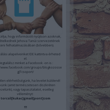
 célja, hogy információt nyújtson azoknak,
kételkednek Jehova Tanúi szervezetének
steni felhatalmazásában
(bővebben)
.
álási alapelveinket
IDE
kattintva érheted
el.
egtalálsz minket a Facebook -on is :
//www.facebook.com/groups/blogkozosse
gJTcsoport/
len elérhetőségünk, ha levelet küldenél
künk (amit természetesen diszkréten
ezelünk), vagy tapasztalatot, esetleg
véleményt:
torcsil[kukac]gmail[pont]com
!!!