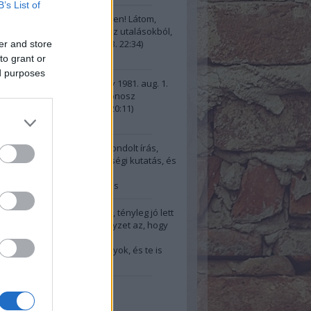
B’s List of
illa:
@gggarai: Köszi szépen! Látom,
űjteményed van ezekből az utalásokból,
n rendesen fig...
(
2024.10.13. 22:34
)
er and store
pszis, most
to grant or
ed purposes
i:
A kért idézetek: Őrtorony 1981. aug. 1.
 kérdései: “És ha e világ gonosz
re fennmar...
(
2024.10.13. 20:11
)
pszis, most
e:
Bravó! Jól,tudatosan átgondolt írás,
 (gyanítom sok-sok ) minőségi kutatás, és
ndez...
(
2024.10.11. 12:22
)
a és az egyéni tudatfejlődés
@Der Alte: Szia! Igazad van, tényleg jó lett
ímnek is ez a mondat. A helyzet az, hogy
2024.10.06. 18:47
)
el a kilépésem után: Jól vagyok, és te is
 leszel"
20