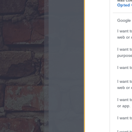
Opted 
Google 
I want t
web or d
I want t
purpose
I want 
I want t
web or d
I want t
or app.
I want t
I want t