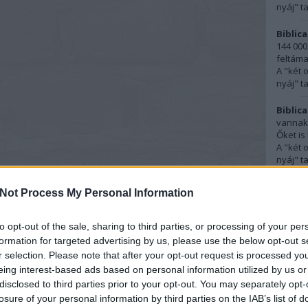
nyáj" t
Biblica
144 000
feltáma
A "két 
nyáj" t
Biblica
vannak,
Őket is 
A "két 
nyáj" t
törökcs
Not Process My Personal Information
Abban, 
születé
16:57
)
to opt-out of the sale, sharing to third parties, or processing of your per
Szület
formation for targeted advertising by us, please use the below opt-out s
r selection. Please note that after your opt-out request is processed y
Ferenc
eing interest-based ads based on personal information utilized by us or
szokásn
disclosed to third parties prior to your opt-out. You may separately opt-
kereszt
losure of your personal information by third parties on the IAB’s list of
Szület