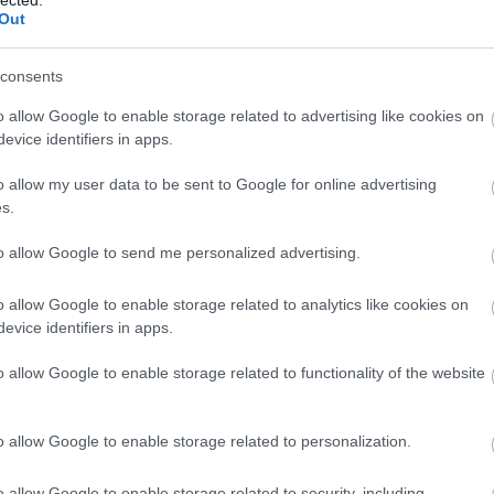
Out
Ker
consents
Néhány
o allow Google to enable storage related to advertising like cookies on
evice identifiers in apps.
o allow my user data to be sent to Google for online advertising
Cím
s.
144000
to allow Google to send me personalized advertising.
agymo
anorex
Apokali
o allow Google to enable storage related to analytics like cookies on
ateizm
evice identifiers in apps.
keresé
befoly
o allow Google to enable storage related to functionality of the website
Peale
B
hamisít
Bohémr
börtön
o allow Google to enable storage related to personalization.
család
árusítá
o allow Google to enable storage related to security, including