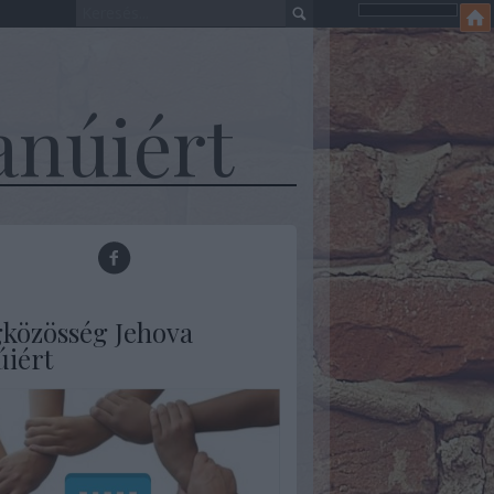
anúiért
gközösség Jehova
úiért