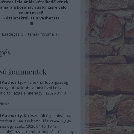
éntes felajánlás kételkedő vének
ámára a koronavírus krízisre való
tekintettel!
Részletekről
itt
olvashatsz!
!!!
Esetleges OFF témák fóruma
ITT
pés
lsó kommentek
l Authority:
A Tanúknál lévő igazság
 egy luftballonhoz, amit óvni kell a
kortól, azaz a hitehagy...
(
2026.04.10.
ekta?
l Authority:
Ki részesült égi elhívásban,
artozhat a 144 000-hez? Efézus 4:4-6 „Egy
 és egy szel...
(
2026.04.10. 19:42
)
osztály", azaz a "más juhok" és a "kicsiny