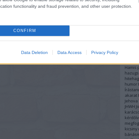
McDani
élettap
cation functionality and fraud prevention, and other user protection.
emberi 
kapcso
érzelmi
evolúci
CONFIRM
felkent
Fiókhiv
függős
Lösch
g
Data Deletion
Data Access
Privacy Policy
gyerme
gyülek
Hamis p
hazugs
hiteha
humor
Írásta
akarat
Jehova 
JHWH
J
karács
kérdőív
megfog
kicsiny
bánás