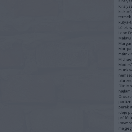
Királys
Király
kiskor
termek
kutya-
Lélek h
Leon Fe
Malawi
Margar
Marque
mátrix
Michael
Moderá
munka
nemzed
alárend
Olin Mo
hajlam
Oroszo
parázn
perek a
ideje
po
prófétá
Raymon
megjeg