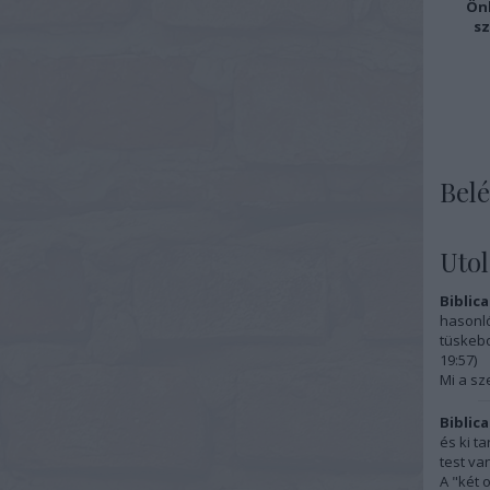
Önk
sz
Belé
Uto
Biblica
hasonló
tüskebo
19:57
)
Mi a sz
Biblica
és ki t
test van
A "két 