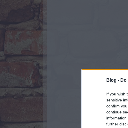
Blog -
Do 
If you wish 
sensitive in
confirm you
continue se
information 
further disc