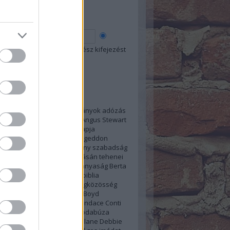
esés
 szó
Összes szó
Egész kifejezést
kék
1874
1914
1975
2034
Adományok
adózás
sás
alámerítkezés
alkohol
Angus Stewart
ia
Anthony Morris
Anyák Napja
pszis
ARC kivizsgálás
Armageddon
us
Audrey Knorr
A keresztény szabadság
se
bántalmazás
Barbour
Básán tehenei
ásolás
belső ellenállás
béranyaság
Berta
eth Sarim
betiltások
Biblia
biblia
ás
bírósági döntés
Blog
Blogközösség
apszódia
Bonham
Bonnie Boyd
büntetés
bűn
C.T.Russell
Candace Conti
családon belüli erőszak
csodabúza
s
Daniel-Kokotajlo
David Splane
Debbie