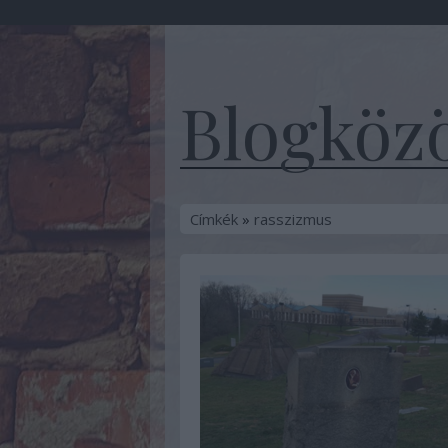
Blogközö
Címkék
»
rasszizmus