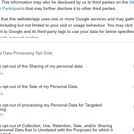
. This information may also be disclosed by us to third parties on the
IA
törökcs
Participants
that may further disclose it to other third parties.
szép gy
biztosa
 that this website/app uses one or more Google services and may gath
Apokali
including but not limited to your visit or usage behaviour. You may click 
 to Google and its third-party tags to use your data for below specifi
gggara
ogle consent section.
Olvasók
rendsze
Apokali
l Data Processing Opt Outs
Der Alt
o opt-out of the Sharing of my personal data.
melyhez
In
sorbare
A szekt
o opt-out of the Sale of my Personal Data.
nicku:
In
volna c
olya...
(
to opt-out of processing my Personal Data for Targeted
"12 évv
ing.
rendben
In
Utolsó 
o opt-out of Collection, Use, Retention, Sale, and/or Sharing
ersonal Data that Is Unrelated with the Purposes for which it
lected.