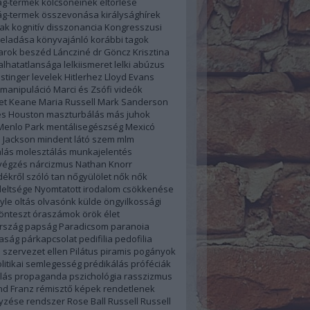
ág-termek kölcsöneinek eltörlése
ság-termek összevonása
királysághírek
úak
kognitív disszonancia
Kongresszusi
 eladása
könyvajánló
korábbi tagok
farok beszéd
Láncziné dr Göncz Krisztina
alhatatlansága
lelkiismeret
lelki abúzus
stinger
levelek Hitlerhez
Lloyd Evans
manipuláció
Marci és Zsófi videók
et Keane
Maria Russell
Mark Sanderson
s Houston
maszturbálás
más juhok
Menlo Park
mentálisegészség
Mexicó
 Jackson
mindent látó szem
mlm
lás
molesztálás
munkajelentés
végzés
nárcizmus
Nathan Knorr
ékről szóló tan
nőgyülölet
nők
nők
eltsége
Nyomtatott irodalom csökkenése
yle
oltás
olvasónk külde
öngyilkossági
önteszt
óraszámok
örök élet
rszág
papság
Paradicsom
paranoia
aság
párkapcsolat
pedifilia
pedofilia
 szervezet ellen
Pilátus
piramis
pogányok
litikai semlegesség
prédikálás
próféciák
lás
propaganda
pszichológia
rasszizmus
d Franz
rémisztő képek
rendetlenek
yzése
rendszer
Rose Ball
Russell
Russell