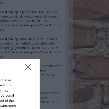
ana
l Authority:
A Jelenések 20:4, 5 leírja a
 azon tagjait, akik részt vesznek az első
dásban, és Kr...
(
2026.04.10. 19:41
)
osztály", azaz a "más juhok" és a "kicsiny
ana
l Authority:
János 10:16 Más juhaim is
 amelyek nem ebből az akolból valók.
be kell gyűjtenem, é...
(
2026.04.10. 19:36
)
osztály", azaz a "más juhok" és a "kicsiny
ana
illa:
@Ferenc Busó: Miben kéne hinnem?
hogy Rutherford beszüntette a
snapok ünneplését, ho...
(
2025.05.05.
sonal or
ésnap és megbocsátás
ection to
ou may
 Busó:
"A születésnapot pogány eredetű
 personal
ak tartják, amit az első századi
out of the
ények, sem Istennek...
(
2025.05.05. 16:11
)
 downstream
ésnap és megbocsátás