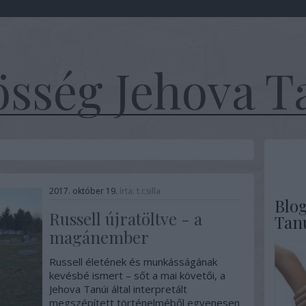
sség Jehova T
2017. október 19.
írta:
t.csilla
Blo
Russell újratöltve - a
Tan
magánember
Russell életének és munkásságának
kevésbé ismert – sőt a mai követői, a
Jehova Tanúi által interpretált
megszépített történelméből egyenesen