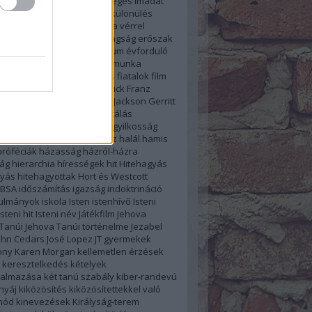
el
destruktív
ébredés
Egységes imádat
asztalat
elkülönölő levél
elkülönülés
jogok
emberjogi kérdések a vérrel
latban
Emlékünnep
ENSZ tagság
erőszak
 erőszak
étkezés
evangélium
évforduló
ó
Facebook Csoport
feketemunka
ek
félrefordítás
feltámadás
fiatalok
film
atalok összevonása
Frederick Franz
ég
Fülöp-szigetek
Geoffrey Jackson
Gerritt
yermekek
gyermekmolesztálás
knevelés
gyermekvállalás
gyilkosság
ezet
gyűlöletbeszéd
Hadesz
halál
hamis
róféciák
házasság
házról-házra
ág
hierarchia
hírességek
hit
Hitehagyás
gyás
hitehagyottak
Hort és Westcott
IBSA
időszámítás
igazság
indoktrináció
nulmányok
iskola
Isten
istenhívő
Isteni
Isteni hit
Isteni név
Játékfilm
Jehova
Tanúi
Jehova Tanúi történelme
Jezabel
ohn Cedars
José Lopez
JT gyermekek
ony
Karen Morgan
kellemetlen érzések
keresztelkedés
kételyek
almazása
két tanú szabály
kiber-randevú
 nyáj
kiközösítés
kiközösítettekkel való
mód
kinevezések
Királyság-terem