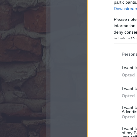
participants
Downstream 
Please note
information 
deny consent
in below Go
Persona
I want t
Opted 
I want t
Opted 
I want 
Advertis
Opted 
I want t
of my P
was col