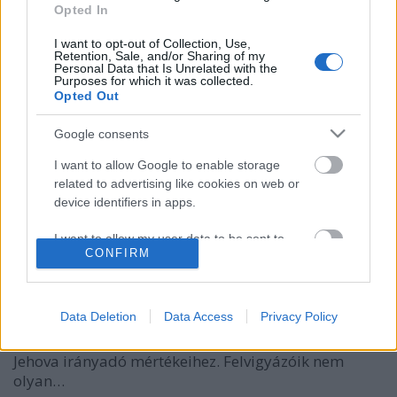
Opted In
I want to opt-out of Collection, Use,
Retention, Sale, and/or Sharing of my
Personal Data that Is Unrelated with the
Purposes for which it was collected.
Opted Out
Teokrácia vagy hierarchia? Ez attól
Google consents
függ....mitől is?
I want to allow Google to enable storage
related to advertising like cookies on web or
Vonakodó hitehagyott 11. rész
device identifiers in apps.
t.csilla
•
2017. augusztus 07.
0
I want to allow my user data to be sent to
CONFIRM
Google for online advertising purposes.
"A kereszténység sok vallási csoportjával ellentétben
Jehova Tanúi nem maguk határozzák meg, hogy
I want to allow Google to send me
milyen felépítésű legyen a szellemi vezetés,
personalized advertising.
Data Deletion
Data Access
Privacy Policy
amelynek az irányítása alatt szervezetük működik.
Ezek az őszinte keresztények igyekeznek ragaszkodni
I want to allow Google to enable storage
Jehova irányadó mértékeihez. Felvigyázóik nem
related to analytics like cookies on web or
olyan…
device identifiers in apps.