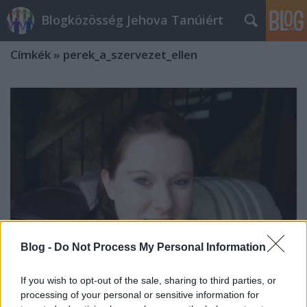
Blogközösség Jehova Tanúiért
Címkék
»
perek_a_szervezet_ellen
Blog -
Do Not Process My Personal Information
If you wish to opt-out of the sale, sharing to third parties, or
Gyermekmolesztálás áldozatai a
processing of your personal or sensitive information for