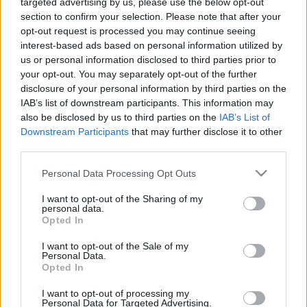
targeted advertising by us, please use the below opt-out
Jehova Tanúi között
section to confirm your selection. Please note that after your
opt-out request is processed you may continue seeing
A vonakodó hitehagyott 38. rész
interest-based ads based on personal information utilized by
t.csilla
•
2018. szeptember 01.
5
us or personal information disclosed to third parties prior to
your opt-out. You may separately opt-out of the further
Miután egy korábbi írásban részleteiben vizsgáltuk
disclosure of your personal information by third parties on the
meg annak módját ahogyan a Tanúk köreiben
IAB’s list of downstream participants. This information may
also be disclosed by us to third parties on the
IAB’s List of
fellelhető tanítások és belső eljárások megfelelő
Downstream Participants
that may further disclose it to other
környezetet teremtenek a gyermekmolesztálás
third parties.
eseteinek, felmerülhet a kérdés, hogy egyáltalán
mióta jelent a gyermekek szexuális kihasználása
Please note that this website/app uses one or more Google
Personal Data Processing Opt Outs
problémát amúgy…
services and may gather and store information including but
not limited to your visit or usage behaviour. You may click to
I want to opt-out of the Sharing of my
personal data.
grant or deny consent to Google and its third-party tags to
Opted In
use your data for below specified purposes in below Google
consent section.
I want to opt-out of the Sale of my
Personal Data.
Opted In
I want to opt-out of processing my
Personal Data for Targeted Advertising.