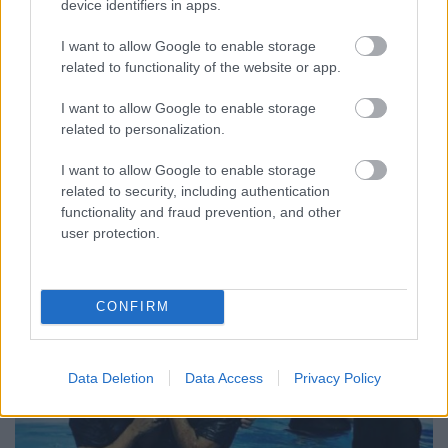
device identifiers in apps.
Filmajánló: Nagy szemek
I want to allow Google to enable storage
t.csilla
•
2016. október 11.
28
related to functionality of the website or app.
A napokban szakítottam időt a Nagy szemek (Big
I want to allow Google to enable storage
Eyes) című film megtekintésére. Ha valaki szeretné
related to personalization.
megnézni, az kérem vegye figyelembe, hogy az
írásommal esetleg olyan részleteket tárok fel a
I want to allow Google to enable storage
történetből, melyek elronthatják a film első
related to security, including authentication
nézéséből fakadó élvezetét. Így a filmajánló szót ki
functionality and fraud prevention, and other
is…
user protection.
CONFIRM
Data Deletion
Data Access
Privacy Policy