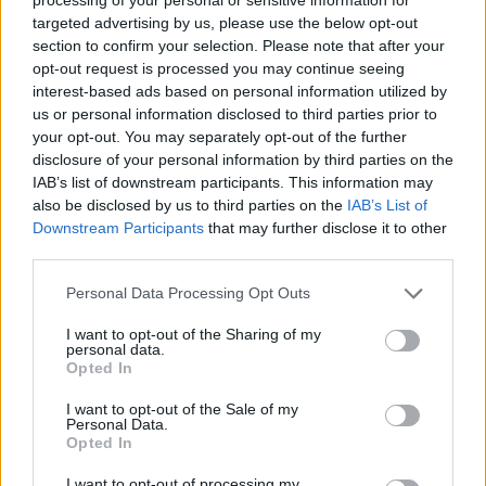
targeted advertising by us, please use the below opt-out
section to confirm your selection. Please note that after your
opt-out request is processed you may continue seeing
interest-based ads based on personal information utilized by
us or personal information disclosed to third parties prior to
your opt-out. You may separately opt-out of the further
disclosure of your personal information by third parties on the
IAB’s list of downstream participants. This information may
also be disclosed by us to third parties on the
IAB’s List of
Downstream Participants
that may further disclose it to other
third parties.
Please note that this website/app uses one or more Google
Personal Data Processing Opt Outs
services and may gather and store information including but
Görbe tükör #2
not limited to your visit or usage behaviour. You may click to
I want to opt-out of the Sharing of my
personal data.
grant or deny consent to Google and its third-party tags to
Opted In
Anthony Morris Budapesten (Közkívánatra!)
use your data for below specified purposes in below Google
consent section.
kingdom
•
2017. április 17.
2
I want to opt-out of the Sale of my
Personal Data.
Opted In
Általában nagy várakozás előzi meg mindig a
I want to opt-out of processing my