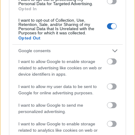
főhivatal képviselőjének látogatását, leánykori nevén
Personal Data for Targeted Advertising.
a zónafelvigyázó előadását. Hát még abban az
Opted In
esetben, ha a vezetőtestület egyik tagja jön kis
hazánkba. A lelkesedés persze némileg apadt,
I want to opt-out of Collection, Use,
Retention, Sale, and/or Sharing of my
amióta minden Királyság-teremben kivetítik – akár
Personal Data that Is Unrelated with the
élőben – a…
Purposes for which it was collected.
Opted Out
Google consents
I want to allow Google to enable storage
related to advertising like cookies on web or
device identifiers in apps.
I want to allow my user data to be sent to
Google for online advertising purposes.
I want to allow Google to send me
personalized advertising.
I want to allow Google to enable storage
related to analytics like cookies on web or