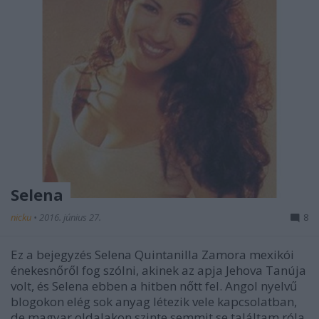
Selena
nicku
•
2016. június 27.
8
Ez a bejegyzés Selena Quintanilla Zamora mexikói
énekesnőről fog szólni, akinek az apja Jehova Tanúja
volt, és Selena ebben a hitben nőtt fel. Angol nyelvű
blogokon elég sok anyag létezik vele kapcsolatban,
de magyar oldalakon szinte semmit se találtam róla,