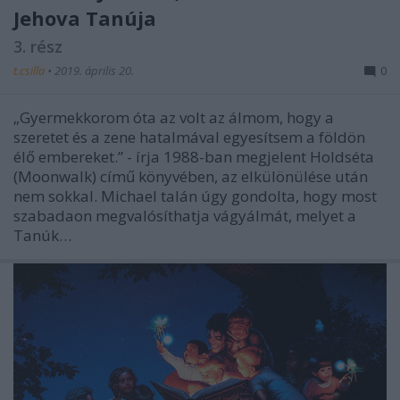
Jehova Tanúja
3. rész
t.csilla
•
2019. április 20.
0
„Gyermekkorom óta az volt az álmom, hogy a
szeretet és a zene hatalmával egyesítsem a földön
élő embereket.” - írja 1988-ban megjelent Holdséta
(Moonwalk) című könyvében, az elkülönülése után
nem sokkal. Michael talán úgy gondolta, hogy most
szabadaon megvalósíthatja vágyálmát, melyet a
Tanúk…