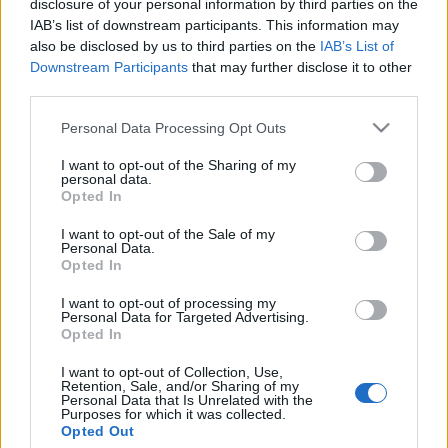
disclosure of your personal information by third parties on the
Oroszországban a Tanúk sérelmére
IAB’s list of downstream participants. This information may
also be disclosed by us to third parties on the
IAB’s List of
t.csilla
•
2019. február 24.
32
Downstream Participants
that may further disclose it to other
third parties.
Ezen a blogon olyan írások jelennek meg olyan
személyek közreműködésével, akik valódi és súlyos
Please note that this website/app uses one or more Google
Personal Data Processing Opt Outs
services and may gather and store information including but
sérelmeket szenvedtek el a Tanúktól, vagy akiknek
not limited to your visit or usage behaviour. You may click to
I want to opt-out of the Sharing of my
tudomásuk van arról, hogy a Tanúk hitnézete
personal data.
grant or deny consent to Google and its third-party tags to
hozzájárul családok szétbomlásához, emberek
Opted In
use your data for below specified purposes in below Google
megalázásához. Egyetlen jóérzésű ember sem
consent section.
helyeselheti az ilyen…
I want to opt-out of the Sale of my
Personal Data.
Opted In
Királysághírek I.
I want to opt-out of processing my
Oroszország: betiltották a Jehova Tanúi
Personal Data for Targeted Advertising.
egyházat
Opted In
kingdom
•
2017. május 02.
6
I want to opt-out of Collection, Use,
Retention, Sale, and/or Sharing of my
Personal Data that Is Unrelated with the
Betiltotta a Jehova Tanúi egyházat az orosz
Purposes for which it was collected.
legfelsőbb bíróság április 20.-án csütörtökön. Az
Opted Out