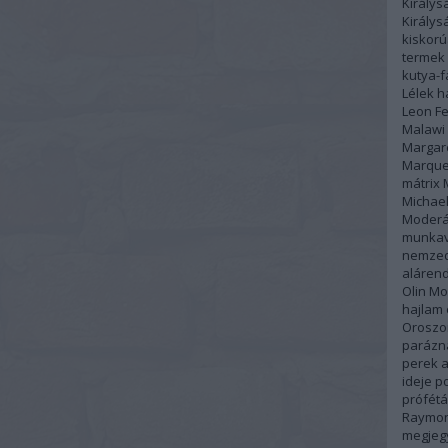
Királys
Király
kiskor
termek
kutya-
Lélek h
Leon Fe
Malawi
Margar
Marque
mátrix
Michael
Moderá
munka
nemzed
alárend
Olin Mo
hajlam
Oroszo
parázn
perek a
ideje
po
prófétá
Raymon
megjeg