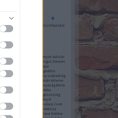
esés
 szó
Összes szó
Egész kifejezést
kék
1874
1914
1975
2034
Adományok
adózás
sás
alámerítkezés
alkohol
Angus Stewart
ia
Anthony Morris
Anyák Napja
pszis
ARC kivizsgálás
Armageddon
us
Audrey Knorr
A keresztény szabadság
se
bántalmazás
Barbour
Básán tehenei
ásolás
belső ellenállás
béranyaság
Berta
eth Sarim
betiltások
Biblia
biblia
ás
bírósági döntés
Blog
Blogközösség
apszódia
Bonham
Bonnie Boyd
büntetés
bűn
C.T.Russell
Candace Conti
családon belüli erőszak
csodabúza
s
Daniel-Kokotajlo
David Splane
Debbie