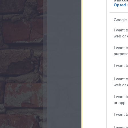
Opted 
Google 
I want t
web or d
I want t
purpose
I want 
I want t
web or d
I want t
or app.
I want t
I want t