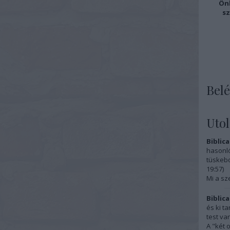
Önk
sz
Belé
Uto
Biblica
hasonló
tüskebo
19:57
)
Mi a sz
Biblica
és ki t
test van
A "két 