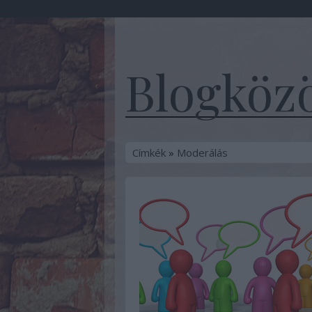
Blogközö
Címkék
»
Moderálás