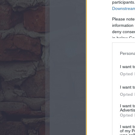
participants
Downstream 
Please note
information 
deny consent
in below Go
Persona
I want t
Opted 
I want t
Opted 
I want 
Advertis
Opted 
I want t
of my P
was col