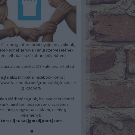
 célja, hogy információt nyújtson azoknak,
kételkednek Jehova Tanúi szervezetének
steni felhatalmazásában
(bővebben)
.
álási alapelveinket
IDE
kattintva érheted
el.
egtalálsz minket a Facebook -on is :
//www.facebook.com/groups/blogkozosse
gJTcsoport/
len elérhetőségünk, ha levelet küldenél
künk (amit természetesen diszkréten
ezelünk), vagy tapasztalatot, esetleg
véleményt:
torcsil[kukac]gmail[pont]com
!!!