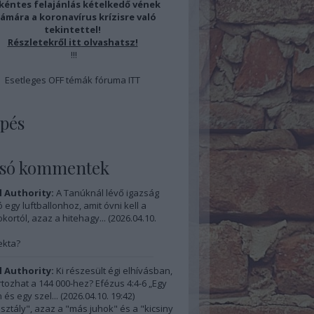
éntes felajánlás kételkedő vének
ámára a koronavírus krízisre való
tekintettel!
Részletekről
itt
olvashatsz!
!!!
Esetleges OFF témák fóruma
ITT
pés
lsó kommentek
l Authority:
A Tanúknál lévő igazság
 egy luftballonhoz, amit óvni kell a
kortól, azaz a hitehagy...
(
2026.04.10.
ekta?
l Authority:
Ki részesült égi elhívásban,
artozhat a 144 000-hez? Efézus 4:4-6 „Egy
 és egy szel...
(
2026.04.10. 19:42
)
osztály", azaz a "más juhok" és a "kicsiny