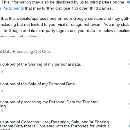
. This information may also be disclosed by us to third parties on the
IA
törökcs
Participants
that may further disclose it to other third parties.
szép gy
biztosa
 that this website/app uses one or more Google services and may gath
Apokali
including but not limited to your visit or usage behaviour. You may click 
 to Google and its third-party tags to use your data for below specifi
gggara
ogle consent section.
Olvasók
rendsze
Apokali
l Data Processing Opt Outs
Der Alt
o opt-out of the Sharing of my personal data.
melyhez
In
sorbare
A szekt
o opt-out of the Sale of my Personal Data.
nicku:
In
volna c
olya...
(
to opt-out of processing my Personal Data for Targeted
"12 évv
ing.
rendben
In
Utolsó 
o opt-out of Collection, Use, Retention, Sale, and/or Sharing
ersonal Data that Is Unrelated with the Purposes for which it
lected.