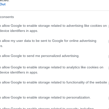
Out
Ker
consents
Néhány
o allow Google to enable storage related to advertising like cookies on
evice identifiers in apps.
o allow my user data to be sent to Google for online advertising
Cím
s.
144000
to allow Google to send me personalized advertising.
agymo
anorex
Apokali
o allow Google to enable storage related to analytics like cookies on
ateizm
evice identifiers in apps.
keresé
befoly
o allow Google to enable storage related to functionality of the website
Peale
B
hamisít
Bohémr
börtön
o allow Google to enable storage related to personalization.
család
árusítá
o allow Google to enable storage related to security, including