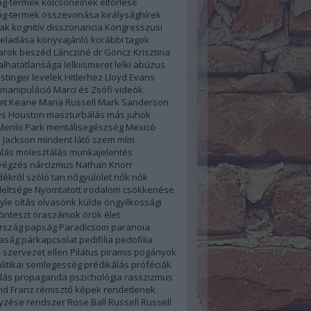
ág-termek kölcsöneinek eltörlése
ság-termek összevonása
királysághírek
úak
kognitív disszonancia
Kongresszusi
 eladása
könyvajánló
korábbi tagok
farok beszéd
Láncziné dr Göncz Krisztina
alhatatlansága
lelkiismeret
lelki abúzus
stinger
levelek Hitlerhez
Lloyd Evans
manipuláció
Marci és Zsófi videók
et Keane
Maria Russell
Mark Sanderson
s Houston
maszturbálás
más juhok
Menlo Park
mentálisegészség
Mexicó
 Jackson
mindent látó szem
mlm
lás
molesztálás
munkajelentés
végzés
nárcizmus
Nathan Knorr
ékről szóló tan
nőgyülölet
nők
nők
eltsége
Nyomtatott irodalom csökkenése
yle
oltás
olvasónk külde
öngyilkossági
önteszt
óraszámok
örök élet
rszág
papság
Paradicsom
paranoia
aság
párkapcsolat
pedifilia
pedofilia
 szervezet ellen
Pilátus
piramis
pogányok
litikai semlegesség
prédikálás
próféciák
lás
propaganda
pszichológia
rasszizmus
d Franz
rémisztő képek
rendetlenek
yzése
rendszer
Rose Ball
Russell
Russell