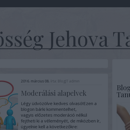
sség Jehova T
2016. március 08.
írta:
BlogJT admin
Blo
Moderálási alapelvek
Tan
Légy üdvözölve kedves olvasó!Ezen a
blogon bárki kommentelhet,
vagyis előzetes moderáció nélkül
fejtheti ki a véleményét, de miközben ír,
ügyelnie kell a következőkre: