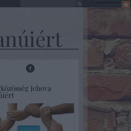
anúiért
gközösség Jehova
úiért