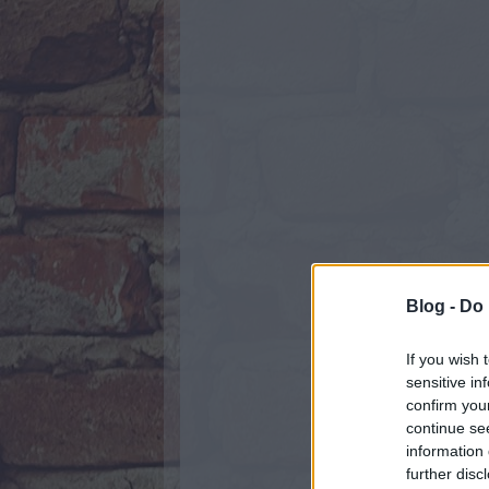
Blog -
Do 
If you wish 
sensitive in
confirm you
continue se
information 
further disc