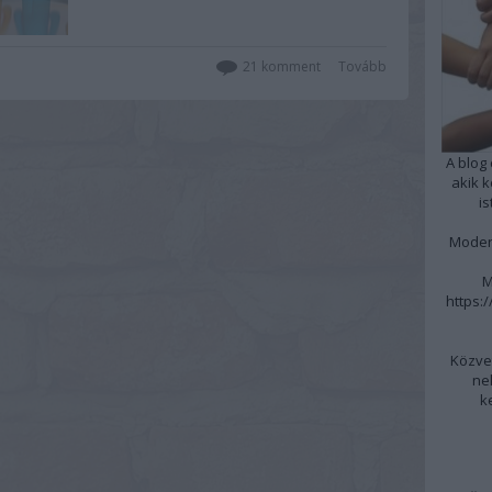
21
komment
Tovább
A blog
akik 
i
Moder
M
https:
Közvet
ne
k