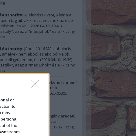
ana
l Authority:
A Jelenések 20:4, 5 leírja a
 azon tagjait, akik részt vesznek az első
dásban, és Kr...
(
2026.04.10. 19:41
)
osztály", azaz a "más juhok" és a "kicsiny
ana
l Authority:
János 10:16 Más juhaim is
 amelyek nem ebből az akolból valók.
be kell gyűjtenem, é...
(
2026.04.10. 19:36
)
osztály", azaz a "más juhok" és a "kicsiny
ana
illa:
@Ferenc Busó: Miben kéne hinnem?
hogy Rutherford beszüntette a
snapok ünneplését, ho...
(
2025.05.05.
sonal or
ésnap és megbocsátás
ection to
ou may
 Busó:
"A születésnapot pogány eredetű
 personal
ak tartják, amit az első századi
out of the
ények, sem Istennek...
(
2025.05.05. 16:11
)
 downstream
ésnap és megbocsátás