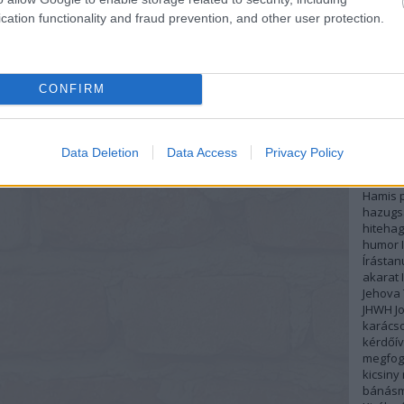
McDani
élettap
cation functionality and fraud prevention, and other user protection.
emberi 
kapcso
érzelmi
evolúci
CONFIRM
felkent
Fiókhiv
függős
Lösch
g
Data Deletion
Data Access
Privacy Policy
gyerme
gyülek
Hamis p
hazugs
hiteha
humor
Írásta
akarat
Jehova 
JHWH
J
karács
kérdőív
megfog
kicsiny
bánás