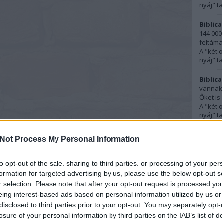
nyáj" t
Biblica
144 000
feltáma
A "két 
nyáj" t
Biblica
vannak,
Őket is 
A "két 
nyáj" t
törökcs
Not Process My Personal Information
Abban, 
születé
16:57
)
to opt-out of the sale, sharing to third parties, or processing of your per
Szület
formation for targeted advertising by us, please use the below opt-out s
r selection. Please note that after your opt-out request is processed y
Ferenc
eing interest-based ads based on personal information utilized by us or
szokásn
disclosed to third parties prior to your opt-out. You may separately opt-
kereszt
losure of your personal information by third parties on the IAB’s list of
Szület