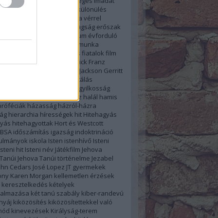
el
destruktív
ébredés
Egységes imádat
asztalat
elkülönölő levél
elkülönülés
jogok
emberjogi kérdések a vérrel
latban
Emlékünnep
ENSZ tagság
erőszak
 erőszak
étkezés
evangélium
évforduló
ó
Facebook Csoport
feketemunka
ek
félrefordítás
feltámadás
fiatalok
film
atalok összevonása
Frederick Franz
ég
Fülöp-szigetek
Geoffrey Jackson
Gerritt
yermekek
gyermekmolesztálás
knevelés
gyermekvállalás
gyilkosság
ezet
gyűlöletbeszéd
Hadesz
halál
hamis
róféciák
házasság
házról-házra
ág
hierarchia
hírességek
hit
Hitehagyás
gyás
hitehagyottak
Hort és Westcott
IBSA
időszámítás
igazság
indoktrináció
nulmányok
iskola
Isten
istenhívő
Isteni
Isteni hit
Isteni név
Játékfilm
Jehova
Tanúi
Jehova Tanúi történelme
Jezabel
ohn Cedars
José Lopez
JT gyermekek
ony
Karen Morgan
kellemetlen érzések
keresztelkedés
kételyek
almazása
két tanú szabály
kiber-randevú
 nyáj
kiközösítés
kiközösítettekkel való
mód
kinevezések
Királyság-terem