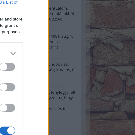
B’s List of
illa:
@gggarai: Köszi szépen! Látom,
űjteményed van ezekből az utalásokból,
n rendesen fig...
(
2024.10.13. 22:34
)
er and store
pszis, most
to grant or
ed purposes
i:
A kért idézetek: Őrtorony 1981. aug. 1.
 kérdései: “És ha e világ gonosz
re fennmar...
(
2024.10.13. 20:11
)
pszis, most
e:
Bravó! Jól,tudatosan átgondolt írás,
 (gyanítom sok-sok ) minőségi kutatás, és
ndez...
(
2024.10.11. 12:22
)
a és az egyéni tudatfejlődés
@Der Alte: Szia! Igazad van, tényleg jó lett
ímnek is ez a mondat. A helyzet az, hogy
2024.10.06. 18:47
)
el a kilépésem után: Jól vagyok, és te is
 leszel"
20