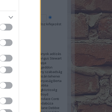
esés
 szó
Összes szó
Egész kifejezést
kék
1874
1914
1975
2034
Adományok
adózás
sás
alámerítkezés
alkohol
Angus Stewart
ia
Anthony Morris
Anyák Napja
pszis
ARC kivizsgálás
Armageddon
us
Audrey Knorr
A keresztény szabadság
se
bántalmazás
Barbour
Básán tehenei
ásolás
belső ellenállás
béranyaság
Berta
eth Sarim
betiltások
Biblia
biblia
ás
bírósági döntés
Blog
Blogközösség
apszódia
Bonham
Bonnie Boyd
büntetés
bűn
C.T.Russell
Candace Conti
családon belüli erőszak
csodabúza
s
Daniel-Kokotajlo
David Splane
Debbie