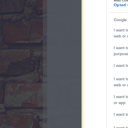
Opted 
Google 
I want t
web or d
I want t
purpose
I want 
I want t
web or d
I want t
or app.
I want t
I want t