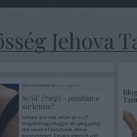
sség Jehova T
2016. november 01.
írta:
kingdom
Blo
Se’ól′ (שְׁאוֹל) - pusztán a
Tan
sír lenne?
Néhány éve már eltűnt az ex JT
blogokról egy blogger aki „ping-pong”
nick néven írt posztokat, illetve
kommenteket. Írásaira jellemző volt,