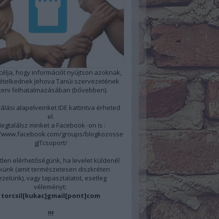
 célja, hogy információt nyújtson azoknak,
kételkednek Jehova Tanúi szervezetének
steni felhatalmazásában
(bővebben)
.
álási alapelveinket
IDE
kattintva érheted
el.
egtalálsz minket a Facebook -on is :
//www.facebook.com/groups/blogkozosse
gJTcsoport/
len elérhetőségünk, ha levelet küldenél
künk (amit természetesen diszkréten
ezelünk), vagy tapasztalatot, esetleg
véleményt:
torcsil[kukac]gmail[pont]com
!!!