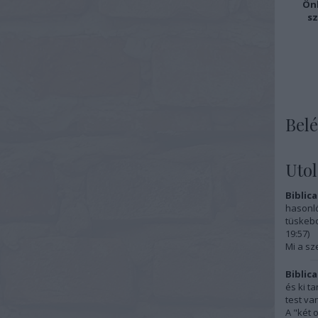
Önk
sz
Belé
Uto
Biblica
hasonló
tüskebo
19:57
)
Mi a sz
Biblica
és ki t
test van
A "két 