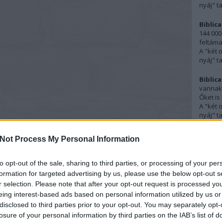
nyáj" t
Biblica
144 000
feltáma
A "két 
nyáj" t
Biblica
vannak,
Őket is 
A "két 
nyáj" t
törökcs
Not Process My Personal Information
Abban, 
születé
16:57
)
to opt-out of the sale, sharing to third parties, or processing of your per
Szület
formation for targeted advertising by us, please use the below opt-out s
r selection. Please note that after your opt-out request is processed y
Ferenc
eing interest-based ads based on personal information utilized by us or
szokásn
disclosed to third parties prior to your opt-out. You may separately opt-
kereszt
losure of your personal information by third parties on the IAB’s list of
Szület