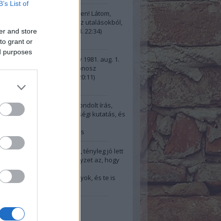
B’s List of
illa:
@gggarai: Köszi szépen! Látom,
űjteményed van ezekből az utalásokból,
n rendesen fig...
(
2024.10.13. 22:34
)
er and store
pszis, most
to grant or
ed purposes
i:
A kért idézetek: Őrtorony 1981. aug. 1.
 kérdései: “És ha e világ gonosz
re fennmar...
(
2024.10.13. 20:11
)
pszis, most
e:
Bravó! Jól,tudatosan átgondolt írás,
 (gyanítom sok-sok ) minőségi kutatás, és
ndez...
(
2024.10.11. 12:22
)
a és az egyéni tudatfejlődés
@Der Alte: Szia! Igazad van, tényleg jó lett
ímnek is ez a mondat. A helyzet az, hogy
2024.10.06. 18:47
)
el a kilépésem után: Jól vagyok, és te is
 leszel"
20