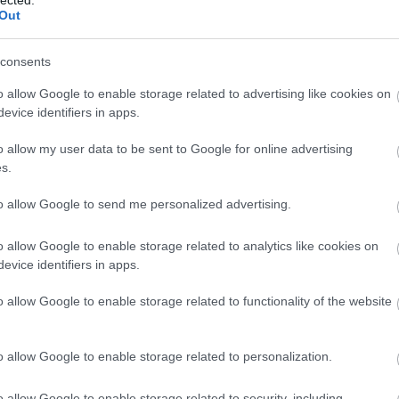
Out
Ker
consents
Néhány
o allow Google to enable storage related to advertising like cookies on
evice identifiers in apps.
o allow my user data to be sent to Google for online advertising
Cím
s.
144000
to allow Google to send me personalized advertising.
agymo
anorex
Apokali
o allow Google to enable storage related to analytics like cookies on
ateizm
evice identifiers in apps.
keresé
befoly
o allow Google to enable storage related to functionality of the website
Peale
B
hamisít
Bohémr
börtön
o allow Google to enable storage related to personalization.
család
árusítá
o allow Google to enable storage related to security, including