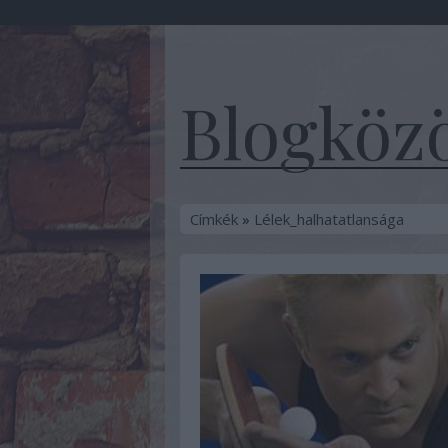
Blogközö
Címkék
»
Lélek_halhatatlansága