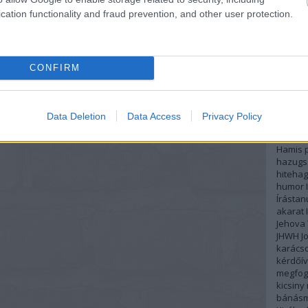
McDani
élettap
cation functionality and fraud prevention, and other user protection.
emberi 
kapcso
érzelmi
evolúci
CONFIRM
felkent
Fiókhiv
függős
Lösch
g
Data Deletion
Data Access
Privacy Policy
gyerme
gyülek
Hamis p
hazugs
hiteha
humor
Írásta
akarat
Jehova 
JHWH
J
karács
kérdőív
megfog
kicsiny
bánás