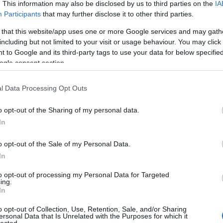
. This information may also be disclosed by us to third parties on the
IA
törökcs
Participants
that may further disclose it to other third parties.
szép gy
biztosa
 that this website/app uses one or more Google services and may gath
Apokali
including but not limited to your visit or usage behaviour. You may click 
 to Google and its third-party tags to use your data for below specifi
gggara
ogle consent section.
Olvasók
rendsze
Apokali
l Data Processing Opt Outs
Der Alt
o opt-out of the Sharing of my personal data.
melyhez
In
sorbare
A szekt
o opt-out of the Sale of my Personal Data.
nicku:
In
volna c
olya...
(
to opt-out of processing my Personal Data for Targeted
"12 évv
ing.
rendben
In
Utolsó 
o opt-out of Collection, Use, Retention, Sale, and/or Sharing
ersonal Data that Is Unrelated with the Purposes for which it
lected.