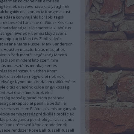
ág-termek kölcsöneinek eltörlése
ság-termek összevonása
királysághírek
úak
kognitív disszonancia
Kongresszusi
 eladása
könyvajánló
korábbi tagok
farok beszéd
Láncziné dr Göncz Krisztina
alhatatlansága
lelkiismeret
lelki abúzus
stinger
levelek Hitlerhez
Lloyd Evans
manipuláció
Marci és Zsófi videók
et Keane
Maria Russell
Mark Sanderson
s Houston
maszturbálás
más juhok
Menlo Park
mentálisegészség
Mexicó
 Jackson
mindent látó szem
mlm
lás
molesztálás
munkajelentés
végzés
nárcizmus
Nathan Knorr
ékről szóló tan
nőgyülölet
nők
nők
eltsége
Nyomtatott irodalom csökkenése
yle
oltás
olvasónk külde
öngyilkossági
önteszt
óraszámok
örök élet
rszág
papság
Paradicsom
paranoia
aság
párkapcsolat
pedifilia
pedofilia
 szervezet ellen
Pilátus
piramis
pogányok
litikai semlegesség
prédikálás
próféciák
lás
propaganda
pszichológia
rasszizmus
d Franz
rémisztő képek
rendetlenek
yzése
rendszer
Rose Ball
Russell
Russell