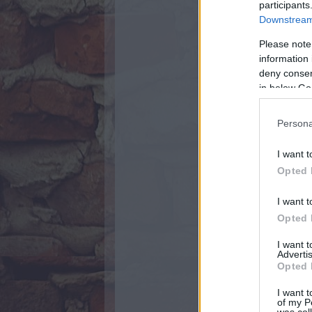
participants
Downstream 
Please note
information 
deny consent
in below Go
Persona
I want t
Opted 
I want t
Opted 
I want 
Advertis
Opted 
I want t
of my P
was col