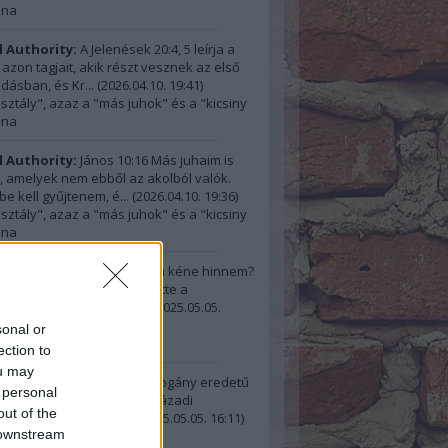
ana
l Authority:
A Jelenések 20:4, 5 leírja a
 azon tagjait, akik részt vesznek az első
dásban, és Kr...
(
2026.04.10. 19:41
)
osztály", azaz a "más juhok" és a "kicsiny
ana
l Authority:
János 10:16 Más juhaim is
 amelyek nem ebből az akolból valók.
be kell gyűjtenem, é...
(
2026.04.10. 19:36
)
osztály", azaz a "más juhok" és a "kicsiny
ana
illa:
@Ferenc Busó: Miben kéne hinnem?
hogy Rutherford beszüntette a
snapok ünneplését, ho...
(
2025.05.05.
sonal or
ésnap és megbocsátás
ection to
ou may
 Busó:
"A születésnapot pogány eredetű
 personal
ak tartják, amit az első századi
out of the
ények, sem Istennek...
(
2025.05.05. 16:11
)
 downstream
ésnap és megbocsátás