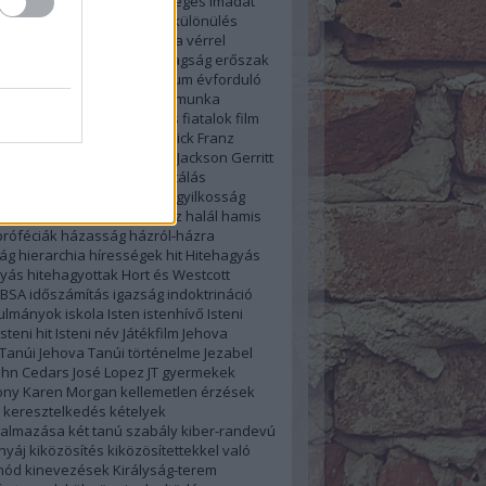
el
destruktív
ébredés
Egységes imádat
asztalat
elkülönölő levél
elkülönülés
jogok
emberjogi kérdések a vérrel
latban
Emlékünnep
ENSZ tagság
erőszak
 erőszak
étkezés
evangélium
évforduló
ó
Facebook Csoport
feketemunka
ek
félrefordítás
feltámadás
fiatalok
film
atalok összevonása
Frederick Franz
ég
Fülöp-szigetek
Geoffrey Jackson
Gerritt
yermekek
gyermekmolesztálás
knevelés
gyermekvállalás
gyilkosság
ezet
gyűlöletbeszéd
Hadesz
halál
hamis
róféciák
házasság
házról-házra
ág
hierarchia
hírességek
hit
Hitehagyás
gyás
hitehagyottak
Hort és Westcott
IBSA
időszámítás
igazság
indoktrináció
nulmányok
iskola
Isten
istenhívő
Isteni
Isteni hit
Isteni név
Játékfilm
Jehova
Tanúi
Jehova Tanúi történelme
Jezabel
ohn Cedars
José Lopez
JT gyermekek
ony
Karen Morgan
kellemetlen érzések
keresztelkedés
kételyek
almazása
két tanú szabály
kiber-randevú
 nyáj
kiközösítés
kiközösítettekkel való
mód
kinevezések
Királyság-terem