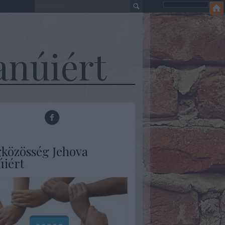
anúiért
gközösség Jehova
úiért