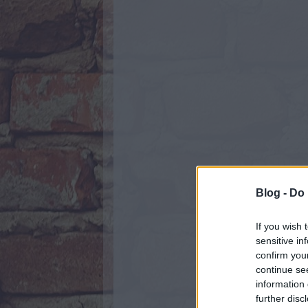
Blog -
Do 
If you wish 
sensitive in
confirm you
continue se
information 
further disc