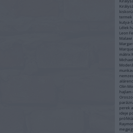
Királys
Király
kiskor
termek
kutya-
Lélek h
Leon Fe
Malawi
Margar
Marque
mátrix
Michael
Moderá
munka
nemzed
alárend
Olin Mo
hajlam
Oroszo
parázn
perek a
ideje
po
prófétá
Raymon
megjeg