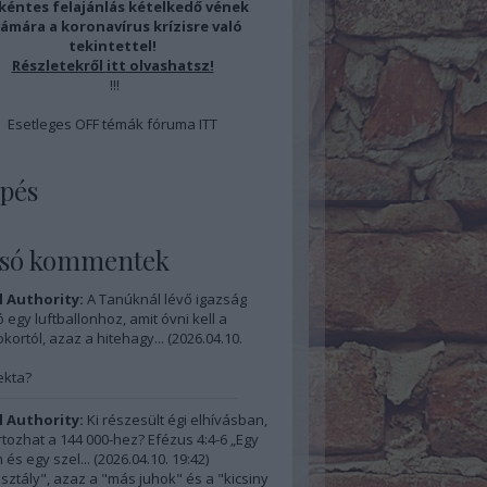
éntes felajánlás kételkedő vének
ámára a koronavírus krízisre való
tekintettel!
Részletekről
itt
olvashatsz!
!!!
Esetleges OFF témák fóruma
ITT
pés
lsó kommentek
l Authority:
A Tanúknál lévő igazság
 egy luftballonhoz, amit óvni kell a
kortól, azaz a hitehagy...
(
2026.04.10.
ekta?
l Authority:
Ki részesült égi elhívásban,
artozhat a 144 000-hez? Efézus 4:4-6 „Egy
 és egy szel...
(
2026.04.10. 19:42
)
osztály", azaz a "más juhok" és a "kicsiny