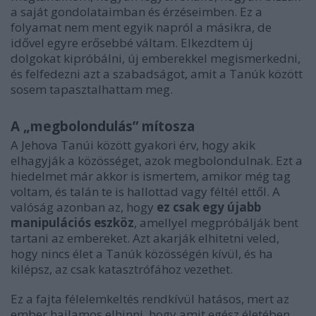
a saját gondolataimban és érzéseimben. Ez a
folyamat nem ment egyik napról a másikra, de
idővel egyre erősebbé váltam. Elkezdtem új
dolgokat kipróbálni, új emberekkel megismerkedni,
és felfedezni azt a szabadságot, amit a Tanúk között
sosem tapasztalhattam meg.
A „megbolondulás” mítosza
A Jehova Tanúi között gyakori érv, hogy akik
elhagyják a közösséget, azok megbolondulnak. Ezt a
hiedelmet már akkor is ismertem, amikor még tag
voltam, és talán te is hallottad vagy féltél ettől. A
valóság azonban az, hogy
ez csak egy újabb
manipulációs eszköz
, amellyel megpróbálják bent
tartani az embereket. Azt akarják elhitetni veled,
hogy nincs élet a Tanúk közösségén kívül, és ha
kilépsz, az csak katasztrófához vezethet.
Ez a fajta félelemkeltés rendkívül hatásos, mert az
ember hajlamos elhinni, hogy amit egész életében