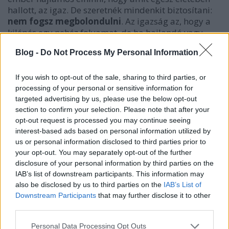
hallott, az igaz. De szeretnék mindenkit biztosítani:
nem fogsz megbolondulni
. Az igazság az, hogy a
kilépés egy nehéz folyamat, de ha hajlandó vagy
dolgozni magadon, akkor az élet utána is lehet
Blog -
Do Not Process My Personal Information
boldog és teljes.
Az évek során megértettem, hogy a „megbolondulás”
If you wish to opt-out of the sale, sharing to third parties, or
mítosza valójában csak arról szól, hogy
processing of your personal or sensitive information for
megakadályozzák az embereket abban, hogy
targeted advertising by us, please use the below opt-out
elhagyják a közösséget. Azok, akik elhagyják,
section to confirm your selection. Please note that after your
természetesen nehéz időszakon mennek keresztül,
opt-out request is processed you may continue seeing
interest-based ads based on personal information utilized by
hiszen el kell engedniük a régi hiedelmeket és új
us or personal information disclosed to third parties prior to
identitást kell építeniük. Ez a folyamat sok érzelmi
your opt-out. You may separately opt-out of the further
munkát igényel, de ez nem egyenlő azzal, hogy
disclosure of your personal information by third parties on the
„megbolondulsz”.
IAB’s list of downstream participants. This information may
also be disclosed by us to third parties on the
IAB’s List of
Jól vagyok, és te is rendben leszel
Downstream Participants
that may further disclose it to other
Most, 12 évvel a kilépésem után, elmondhatom,
third parties.
hogy
jól vagyok
. Boldogan élek, erősebb vagyok, és
Please note that this website/app uses one or more Google
Personal Data Processing Opt Outs