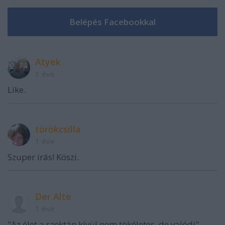
Atyek
1 éve
Like.
törökcsilla
1 éve
Szuper írás! Köszi.
Der Alte
1 éve
"Az élet a szektán kívül nem tökéletes, de valódi". -