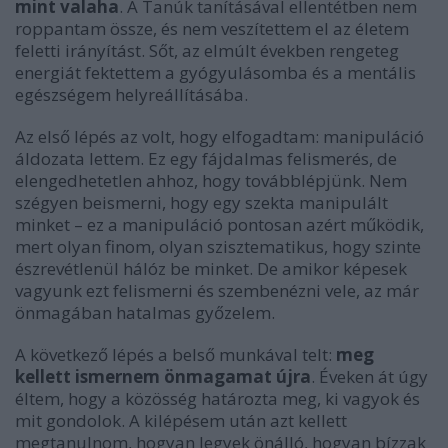
mint valaha
. A Tanúk tanításával ellentétben nem
roppantam össze, és nem veszítettem el az életem
feletti irányítást. Sőt, az elmúlt években rengeteg
energiát fektettem a gyógyulásomba és a mentális
egészségem helyreállításába.
Az első lépés az volt, hogy elfogadtam: manipuláció
áldozata lettem. Ez egy fájdalmas felismerés, de
elengedhetetlen ahhoz, hogy továbblépjünk. Nem
szégyen beismerni, hogy egy szekta manipulált
minket – ez a manipuláció pontosan azért működik,
mert olyan finom, olyan szisztematikus, hogy szinte
észrevétlenül hálóz be minket. De amikor képesek
vagyunk ezt felismerni és szembenézni vele, az már
önmagában hatalmas győzelem.
A következő lépés a belső munkával telt:
meg
kellett ismernem önmagamat újra
. Éveken át úgy
éltem, hogy a közösség határozta meg, ki vagyok és
mit gondolok. A kilépésem után azt kellett
megtanulnom, hogyan legyek önálló, hogyan bízzak