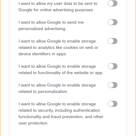
Bár Jehova Tanúi azt állítják, hogy az ő
I want to allow my user data to be sent to
közösségük nélkül az élet káoszba fullad, én
Google for online advertising purposes.
vagyok az élő példa arra, hogy ez nem igaz. A
kilépés nem könnyű, de lehetséges, és az élet
I want to allow Google to send me
utána is lehet boldog, stabil és teljes. Ha te is
personalized advertising.
gondolkodsz azon, hogy kilépsz, tudd, hogy nem
I want to allow Google to enable storage
vagy egyedül, és van remény a szabad, teljes
related to analytics like cookies on web or
életre a közösségen kívül is.
device identifiers in apps.
I want to allow Google to enable storage
related to functionality of the website or app.
Üdv:
nicku
I want to allow Google to enable storage
related to personalization.
I want to allow Google to enable storage
related to security, including authentication
Címkék:
manipuláció
mentálisegészség
functionality and fraud prevention, and other
user protection.