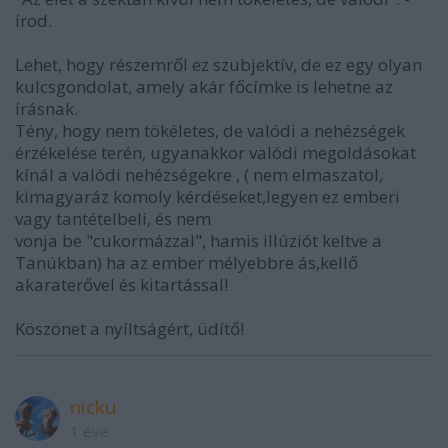
írod.
Lehet, hogy részemről ez szubjektív, de ez egy olyan
kulcsgondolat, amely akár főcímke is lehetne az
írásnak.
Tény, hogy nem tökéletes, de valódi a nehézségek
érzékelése terén, ugyanakkor valódi megoldásokat
kínál a valódi nehézségekre , ( nem elmaszatol,
kimagyaráz komoly kérdéseket,legyen ez emberi
vagy tantételbeli, és nem
vonja be "cukormázzal", hamis illúziót keltve a
Tanúkban) ha az ember mélyebbre ás,kellő
akaraterővel és kitartással!
Köszönet a nyíltságért, üdítő!
nicku
1 éve