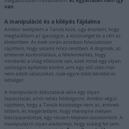
magabiztosan mondhatom:
ez egyáltalán nem így
van
.
A manipuláció és a kilépés fájdalma
Amikor beléptem a Tanúk közé, úgy éreztem, hogy
megtaláltam az igazságot, a közösséget és a célt az
életemben. Az évek során azonban fokozatosan
rájöttem, hogy valami nincs rendben. A dogmák, az
emberek kontrollálása, a félelemkeltés, hogy
mindenki a világ ellenünk van, ezek mind egy olyan
valóságot építettek körém, ami egy idő után már
nem adott válaszokat, csak egyre több kérdést és
kétséget.
A manipuláció áldozatává válni egy olyan
tapasztalat, amit nehéz feldolgozni. Amikor végül
rájöttem, hogy a Tanúk közössége nem az, aminek
hittem, és megértettem, hogy mennyire mélyen
beszippantottak, egy részem teljesen összeomlott. A
manipuláció olyan alattomos, hogy sokáig fel sem