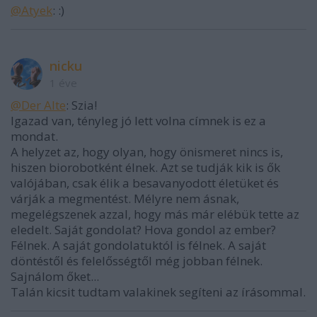
@Atyek
: :)
nicku
1 éve
@Der Alte
: Szia!
Igazad van, tényleg jó lett volna címnek is ez a
mondat.
A helyzet az, hogy olyan, hogy önismeret nincs is,
hiszen biorobotként élnek. Azt se tudják kik is ők
valójában, csak élik a besavanyodott életüket és
várják a megmentést. Mélyre nem ásnak,
megelégszenek azzal, hogy más már elébük tette az
eledelt. Saját gondolat? Hova gondol az ember?
Félnek. A saját gondolatuktól is félnek. A saját
döntéstől és felelősségtől még jobban félnek.
Sajnálom őket...
Talán kicsit tudtam valakinek segíteni az írásommal.