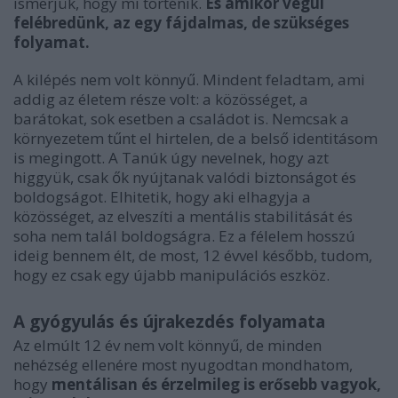
ismerjük, hogy mi történik.
És amikor végül
felébredünk, az egy fájdalmas, de szükséges
folyamat.
A kilépés nem volt könnyű. Mindent feladtam, ami
addig az életem része volt: a közösséget, a
barátokat, sok esetben a családot is. Nemcsak a
környezetem tűnt el hirtelen, de a belső identitásom
is megingott. A Tanúk úgy nevelnek, hogy azt
higgyük, csak ők nyújtanak valódi biztonságot és
boldogságot. Elhitetik, hogy aki elhagyja a
közösséget, az elveszíti a mentális stabilitását és
soha nem talál boldogságra. Ez a félelem hosszú
ideig bennem élt, de most, 12 évvel később, tudom,
hogy ez csak egy újabb manipulációs eszköz.
A gyógyulás és újrakezdés folyamata
Az elmúlt 12 év nem volt könnyű, de minden
nehézség ellenére most nyugodtan mondhatom,
hogy
mentálisan és érzelmileg is erősebb vagyok,