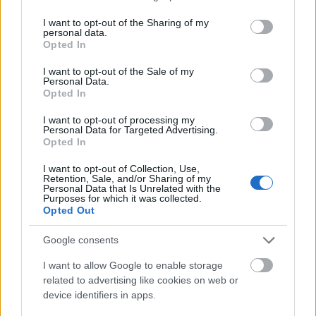
képes vagyok a saját életemet irányítani. Minden
services and may gather and store information including but
nap hálás vagyok magamnak azért a bátorságért,
not limited to your visit or usage behaviour. You may click to
I want to opt-out of the Sharing of my
amivel meghoztam a döntést, hogy kilépek, és azóta
personal data.
grant or deny consent to Google and its third-party tags to
Opted In
is dolgozom a mentális egészségemen. A Tanúk
use your data for below specified purposes in below Google
tévedtek. Nem roppantam össze, nem mentem
consent section.
I want to opt-out of the Sale of my
tönkre, és te sem fogsz.
Personal Data.
Opted In
A blogomat azért hoztam létre, hogy másoknak is
I want to opt-out of processing my
segíthessek, akik hasonló helyzetben vannak. Akik
Personal Data for Targeted Advertising.
már kiléptek vagy fontolgatják a kilépést, de félnek
Opted In
attól, hogy mi fog történni velük a közösségen kívül.
Tudom, hogy milyen nehéz lehet, és tudom, hogy a
I want to opt-out of Collection, Use,
Retention, Sale, and/or Sharing of my
félelem mennyire bénító tud lenni. De ha nekem
Personal Data that Is Unrelated with the
Purposes for which it was collected.
sikerült, neked is fog.
Opted Out
Az élet a szektán kívül nem tökéletes, de valódi.
Google consents
Szabad vagy, hogy megtaláld önmagadat, hogy
fejlődj, és hogy a saját utadat járd.
És ez az igazi
I want to allow Google to enable storage
szabadság.
related to advertising like cookies on web or
device identifiers in apps.