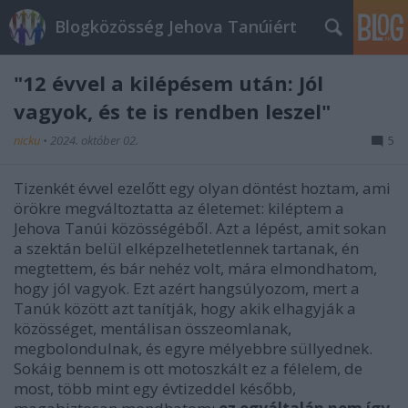
Blogközösség Jehova Tanúiért
"12 évvel a kilépésem után: Jól
vagyok, és te is rendben leszel"
nicku
•
2024. október 02.
5
Tizenkét évvel ezelőtt egy olyan döntést hoztam, ami
örökre megváltoztatta az életemet: kiléptem a
Jehova Tanúi közösségéből. Azt a lépést, amit sokan
a szektán belül elképzelhetetlennek tartanak, én
megtettem, és bár nehéz volt, mára elmondhatom,
hogy jól vagyok. Ezt azért hangsúlyozom, mert a
Tanúk között azt tanítják, hogy akik elhagyják a
közösséget, mentálisan összeomlanak,
megbolondulnak, és egyre mélyebbre süllyednek.
Sokáig bennem is ott motoszkált ez a félelem, de
most, több mint egy évtizeddel később,