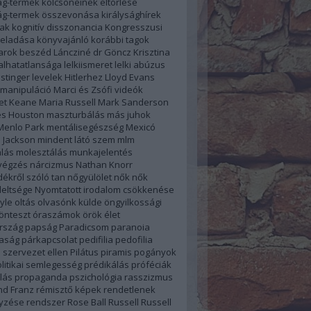
ág-termek kölcsöneinek eltörlése
ság-termek összevonása
királysághírek
úak
kognitív disszonancia
Kongresszusi
 eladása
könyvajánló
korábbi tagok
farok beszéd
Láncziné dr Göncz Krisztina
alhatatlansága
lelkiismeret
lelki abúzus
stinger
levelek Hitlerhez
Lloyd Evans
manipuláció
Marci és Zsófi videók
et Keane
Maria Russell
Mark Sanderson
s Houston
maszturbálás
más juhok
Menlo Park
mentálisegészség
Mexicó
 Jackson
mindent látó szem
mlm
lás
molesztálás
munkajelentés
végzés
nárcizmus
Nathan Knorr
ékről szóló tan
nőgyülölet
nők
nők
eltsége
Nyomtatott irodalom csökkenése
yle
oltás
olvasónk külde
öngyilkossági
önteszt
óraszámok
örök élet
rszág
papság
Paradicsom
paranoia
aság
párkapcsolat
pedifilia
pedofilia
 szervezet ellen
Pilátus
piramis
pogányok
litikai semlegesség
prédikálás
próféciák
lás
propaganda
pszichológia
rasszizmus
d Franz
rémisztő képek
rendetlenek
yzése
rendszer
Rose Ball
Russell
Russell