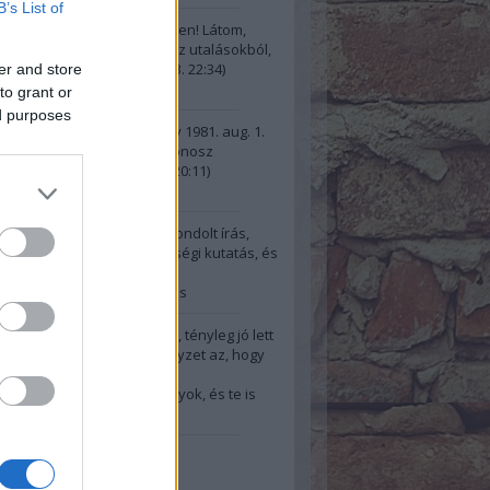
B’s List of
illa:
@gggarai: Köszi szépen! Látom,
űjteményed van ezekből az utalásokból,
n rendesen fig...
(
2024.10.13. 22:34
)
er and store
pszis, most
to grant or
ed purposes
i:
A kért idézetek: Őrtorony 1981. aug. 1.
 kérdései: “És ha e világ gonosz
re fennmar...
(
2024.10.13. 20:11
)
pszis, most
e:
Bravó! Jól,tudatosan átgondolt írás,
 (gyanítom sok-sok ) minőségi kutatás, és
ndez...
(
2024.10.11. 12:22
)
a és az egyéni tudatfejlődés
@Der Alte: Szia! Igazad van, tényleg jó lett
ímnek is ez a mondat. A helyzet az, hogy
2024.10.06. 18:47
)
el a kilépésem után: Jól vagyok, és te is
 leszel"
20