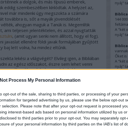
örténnek a dolgok, és más típusú emberek,
nyáj" t
k eddig szembeszélben kínlódtak. A helyzet az,
mivel már mindenki úgy megszokta a számára
Biblica
lgát továbbra is, sőt a mayák jövendölését
144 000
 vélték, ahogyan maguk a Tanúk is. Megemlítik
feltáma
A "két 
, ami teljesen jelentéktelen, és azzal nyugtatták
nyáj" t
sztulni
, (amit ugyan senki nem állított, hogy el fog).
i javaslat ellenére földi javak formájában gyűjtött
Biblica
 baj lett volna, ha mindez eltűnik.
vannak,
Őket is 
ekta lekési a világvégét? Elvileg igen, a Bibliában
A "két 
ludni az egész időszakot, észre sem lehet venni
nyáj" t
rsze az ébredés nehéz lesz, valahol ahhoz
lemegy a nappaliba az emeleti hálószobából és akkor
törökcs
Not Process My Personal Information
olták azt, elvitték mindenét, és ő ebből semmit nem
Abban, 
ott is valaki, ha az ébersége alábbhagy, akkor
születé
b egyházban - ahogy a Tanúknál is - az észlelési
16:57
)
to opt-out of the sale, sharing to third parties, or processing of your per
 a gyermekek molesztálásának problémáját, a
Szület
formation for targeted advertising by us, please use the below opt-out s
 segélykiáltásait, ahogyan nem észlelik azt sem, ha
r selection. Please note that after your opt-out request is processed y
Ferenc
sal, beleértve saját családtagjaikat is.
eing interest-based ads based on personal information utilized by us or
szokásn
disclosed to third parties prior to your opt-out. You may separately opt-
kereszt
te magát a dátumot (amivel korántsem volt
losure of your personal information by third parties on the IAB’s list of
Szület
t nem kerülhette el. Attól az évtől ugyanis a