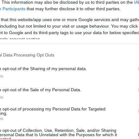
. This information may also be disclosed by us to third parties on the
IA
kenés állt be, amit valószínűleg nem gondoltak
törökcs
Participants
that may further disclose it to other third parties.
ekedése" után. A kizártakkal való kapcsolattartás
szép gy
tehetők (2012. 5/12, 2013. 1/15, és 2015. 7/15-ös
biztosa
 that this website/app uses one or more Google services and may gath
 még a "van még elég hal az óceánban"
Apokali
including but not limited to your visit or usage behaviour. You may click 
y lehetett a tagokat zsarolni azzal, hogy ha szóba
 to Google and its third-party tags to use your data for below specifi
jaikkal, akkor repülnek ők is. Aztán a csökkenés
gggara
ogle consent section.
r az első években, hogy 2014-tól elkezdték
Olvasók
egyéb társulati ingatlanokat
, melyek
rendsze
ség volt az azt megelőző években, 2015-től
Apokali
l Data Processing Opt Outs
 kéregetni (amiről azt mondták, hogy ilyet soha
et tagjai előbújtak az arctalanság mögül, inkább
Der Alt
o opt-out of the Sharing of my personal data.
melyhez
atott kiadványok iránti igény drasztikusan
In
sorbare
úgy világjelenség, de az Őrtornyot különösen
A szekt
mas nyomdai kapacitásra készültek, vagyis ezt SEM
o opt-out of the Sale of my Personal Data.
tt az újonnan csatlakozók száma is csökkenőben
nicku:
gyott, ami miatt a prédikálásban eltöltött órák
In
volna c
kozmetikázással sem lehetett helyrehozni, így
olya...
(
to opt-out of processing my Personal Data for Targeted
ikát, az Évkönyvvel együtt. A taglétszám
"12 évv
ing.
áltozás állt be, ami egyfelől
köszönhető a korábbi
rendben
In
ely szintén a 2010-es évek elejére tehető), és
ltozások hatására is egyre többen vették a
Utolsó 
o opt-out of Collection, Use, Retention, Sale, and/or Sharing
soportot. Nem mindenki persze, mert mindig vannak
ersonal Data that Is Unrelated with the Purposes for which it
lected.