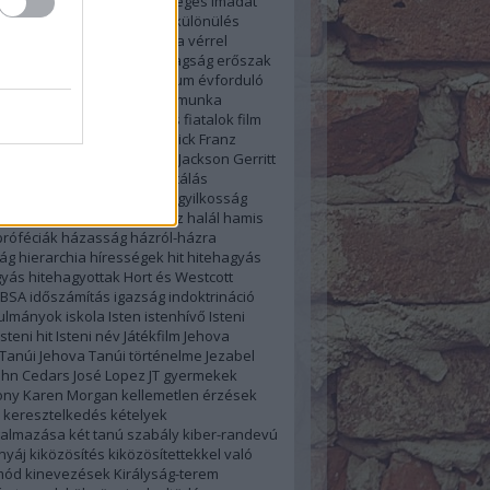
el
destruktív
ébredés
Egységes imádat
asztalat
elkülönölő levél
elkülönülés
jogok
emberjogi kérdések a vérrel
latban
Emlékünnep
ENSZ tagság
erőszak
 erőszak
étkezés
evangélium
évforduló
ó
Facebook Csoport
feketemunka
ek
félrefordítás
feltámadás
fiatalok
film
atalok összevonása
Frederick Franz
ég
Fülöp-szigetek
Geoffrey Jackson
Gerritt
yermekek
gyermekmolesztálás
knevelés
gyermekvállalás
gyilkosság
ezet
gyűlöletbeszéd
Hadesz
halál
hamis
róféciák
házasság
házról-házra
ág
hierarchia
hírességek
hit
hitehagyás
gyás
hitehagyottak
Hort és Westcott
IBSA
időszámítás
igazság
indoktrináció
nulmányok
iskola
Isten
istenhívő
Isteni
Isteni hit
Isteni név
Játékfilm
Jehova
Tanúi
Jehova Tanúi történelme
Jezabel
ohn Cedars
José Lopez
JT gyermekek
ony
Karen Morgan
kellemetlen érzések
keresztelkedés
kételyek
almazása
két tanú szabály
kiber-randevú
 nyáj
kiközösítés
kiközösítettekkel való
mód
kinevezések
Királyság-terem