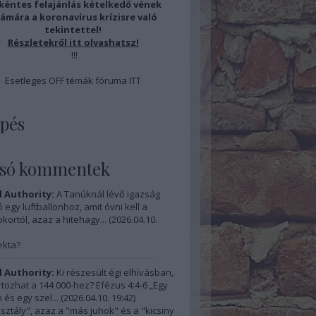
éntes felajánlás kételkedő vének
ámára a koronavírus krízisre való
tekintettel!
Részletekről
itt
olvashatsz!
!!!
Esetleges OFF témák fóruma
ITT
pés
lsó kommentek
l Authority:
A Tanúknál lévő igazság
 egy luftballonhoz, amit óvni kell a
kortól, azaz a hitehagy...
(
2026.04.10.
ekta?
l Authority:
Ki részesült égi elhívásban,
artozhat a 144 000-hez? Efézus 4:4-6 „Egy
 és egy szel...
(
2026.04.10. 19:42
)
osztály", azaz a "más juhok" és a "kicsiny