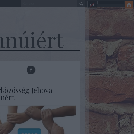
anúiért
gközösség Jehova
úiért