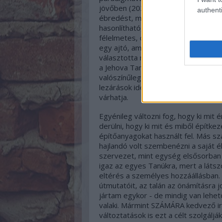
jövőben (2024. áprilisától). Olyan e
authenti
ébredést, mindenkinek a maga szintj
hasonlítható, mint amikor a ciklonon 
félelmetes, de lehet izgalmas is. Ve
egy ajtó, ami most elég rendesen ki f
választotta mentsvárának és a söté
a Jehova Tanúinál teszik (ApCsel 17
valószínűleg bántani fogja a szemét, 
lezárások idején adódó lehetőségeke
várhatja.
Egyénileg változni fog, hogy ki mit é
derülni, hogy ki mit és miből építk
építőanyagokat használt fel. Más sz
hajlandó volt szembenézni a saját él
szervezet, mint egység elsősorban 
igaz az egyes Tanúkra, mert a láts
eltérés a személyes hozzáállásban. 
útmutatóit, az talán az önámításra 
jártam egykor - de mindig van lehet
valaki. Mármint SZÁMÁRA kedvező ir
változtatások is ezt a célt szolgál