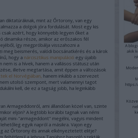
yan diktatúráknak, mint az Őrtorony, van egy
rtalmazza a dolgok jóra fordulását. Most egy kis
is csak azért, hogy könnyebb legyen őket a
zó dinamika része, amikor az erőszakos fél
ejéből, így megpróbálja visszahozni a
A blog
i meg beismerés, valódi bocsánatkérés és a károk
akik 
i
ínű, hogy a
nárcisztikus manipuláció
egy újabb
n nem is a hívek, hanem a vallásos státusz után
Moder
ése, illetve megtartása, amit éppen a változások
tek el Norvégiában,
hanem inkább a szervezet
M
 nem utolsó szempont, mert valamennyi tagot
https:
dukálni kell, de ez a tagság jobb, ha leginkább
Közvet
an Armageddonról, ami állandóan közel van, szinte
ne
amikor eljön? A legtöbb korábbi tagnak van némi
k
saját mini-"armageddont" megélni, vagyis mindent
 lehetőleg egyik napról a másikra. Vajon egy
g az Őrtorony és annak elkényeztetett elitje?
 feltétlenül a Jehova Tanúihoz hasonló szekták