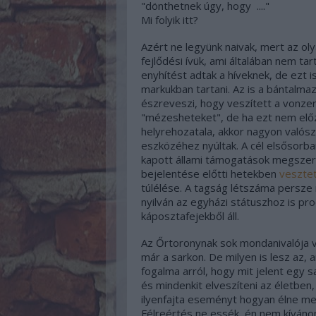
"dönthetnek úgy, hogy ...."
Mi folyik itt?
Azért ne legyünk naivak, mert az ol
fejlődési ívük, ami általában nem ta
enyhítést adtak a híveknek, de ezt 
markukban tartani. Az is a bántalma
észreveszi, hogy veszített a vonzer
"mézesheteket", de ha ezt nem előz
helyrehozatala, akkor nagyon valósz
eszközéhez nyúltak. A cél elsősorba
kapott állami támogatások megszerz
bejelentése előtti hetekben
vesztet
túlélése. A tagság létszáma persze
nyilván az egyházi státuszhoz is pro
káposztafejekből áll.
Az Őrtoronynak sok mondanivalója v
már a sarkon. De milyen is lesz az, 
fogalma arról, hogy mit jelent egy 
és mindenkit elveszíteni az életben,
ilyenfajta eseményt hogyan élne me
Félreértés ne essék, én nem kívánom