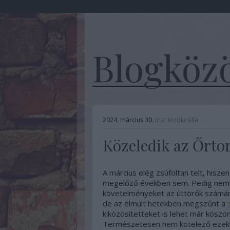
Blogközö
2024. március 30.
írta:
törökcsilla
Közeledik az Őrt
A március elég zsúfoltan telt, hisze
megelőző években sem. Pedig nemr
követelményeket az úttörők számára
de az elmúlt hetekben megszűnt a
kiközösítetteket is lehet már köszönte
Természetesen nem kötelező ezekhe