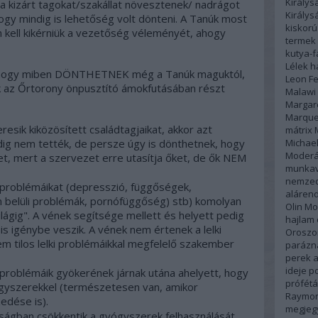
Királys
 a kizárt tagokat/szakállat növesztenek/ nadrágot
Király
 hogy mindig is lehetőség volt dönteni. A Tanúk most
kiskor
 kell kikérniük a vezetőség véleményét, ahogy
termek
kutya-
Lélek h
, hogy miben DÖNTHETNEK még a Tanúk maguktól,
Leon Fe
k az Őrtorony önpusztító ámokfutásában részt
Malawi
Margar
Marque
sik kiközösített családtagjaikat, akkor azt
mátrix
ig nem tették, de persze úgy is dönthetnek, hogy
Michael
Moderá
et, mert a szervezet erre utasítja őket, de ők NEM
munka
nemzed
 problémáikat (depresszió, függőségek,
alárend
n belüli problémák, pornófüggőség) stb) komolyan
Olin Mo
ilágig". A vének segítsége mellett és helyett pedig
hajlam
s igénybe veszik. A vének nem értenek a lelki
Oroszo
m tilos lelki problémáikkal megfelelő szakember
parázn
perek a
ideje
po
problémáik gyökerének járnak utána ahelyett, hogy
prófétá
gyszerekkel (természetesen van, amikor
Raymon
edése is).
megjeg
ságban csökkentik a gyógyszerek felhasználását.