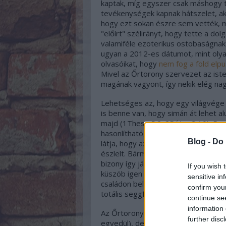
kaptak, míg egyszer csak máshogy t
tevékenységek kapnak hátszelet, aki
hogy ezt sokan észre sem vették, 
"előírt" szélirányt, hogy tette a do
valamiféle ezoterikus ostobaságnak
ugyan a 2012-es dátumot, mint olyat
olvasóikat, hogy
nem fog a föld elpu
Mivel az Őrtorony szervezet az isten
magának vagyont, így nekik elég nagy
Lehetséges az, hogy egy világvége sz
is benne van, hogy simán át lehet a
majd (1Thess 5:2; 2Péter 3:10). Pe
hasonlítható, amikor valaki felkel, 
Blog -
Do 
látja, hogy az éjjel a tolvajok kipak
észlelt. Bármilyen vallásos megszáll
bizony így járhat. Márpedig a legtöb
If you wish 
küszöb igen magas, pl nem észlelik
sensitive in
családon belüli erőszak áldozatainak
confirm you
totális seggfejekként bánnak egymás
continue se
information 
Az Őrtorony szervezet ugyan lekés
further disc
egyedül), de a
korszakváltás
hatásai