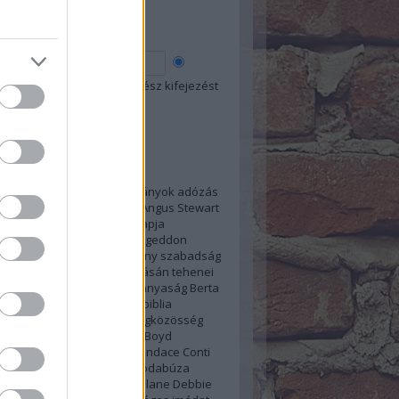
esés
 szó
Összes szó
Egész kifejezést
kék
1874
1914
1975
2034
Adományok
adózás
sás
alámerítkezés
alkohol
Angus Stewart
ia
Anthony Morris
Anyák Napja
pszis
ARC kivizsgálás
Armageddon
us
Audrey Knorr
A keresztény szabadság
se
bántalmazás
Barbour
Básán tehenei
ásolás
belső ellenállás
béranyaság
Berta
eth Sarim
betiltások
Biblia
biblia
ás
bírósági döntés
Blog
Blogközösség
apszódia
Bonham
Bonnie Boyd
büntetés
bűn
C.T.Russell
Candace Conti
családon belüli erőszak
csodabúza
s
Daniel-Kokotajlo
David Splane
Debbie