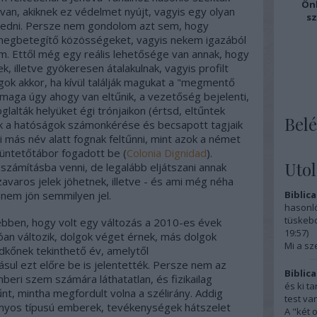
Önk
an, akiknek ez védelmet nyújt, vagyis egy olyan
sz
zkedni. Persze nem gondolom azt sem, hogy
 megbetegítő közösségeket, vagyis nekem igazából
. Ettől még egy reális lehetősége van annak, hogy
, illetve gyökeresen átalakulnak, vagyis profilt
agok akkor, ha kívül találják magukat a "megmentő
 maga úgy ahogy van eltűnik, a vezetőség bejelenti,
oglalták helyüket égi trónjaikon (értsd, eltűntek
Belé
k a hatóságok számonkérése és becsapott tagjaik
mi más név alatt fognak feltűnni, mint azok a német
büntetőtábor fogadott be (
Colonia Dignidad
).
Uto
 számításba venni, de legalább eljátszani annak
avaros jelek jöhetnek, illetve - és ami még néha
n nem jön semmilyen jel.
Biblica
hasonló
tüskebo
bben, hogy volt egy változás a 2010-es évek
19:57
)
ndóan változik, dolgok véget érnek, más dolgok
Mi a sz
dkőnek tekinthető év, amelytől
sul ezt előre be is jelentették. Persze nem az
Biblica
beri szem számára láthatatlan, és fizikailag
és ki t
nt, mintha megfordult volna a szélirány. Addig
test van
onyos típusú emberek, tevékenységek hátszelet
A "két 