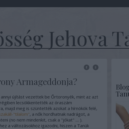
sség Jehova T
orony Armageddonja?
Blo
Tan
n annyi újítást vezettek be Őrtoronyék, mint az azt
égiben lecsökkentették az óraszám
, majd meg is szüntették azokat a hírnökök felé,
szakáll-"tilalom"
, a nők hordhatnak nadrágot, a
ni (no nem mindenkit, csak a "jókat" .... ).
z a változásokhoz igazodni, hiszen a Tanúk