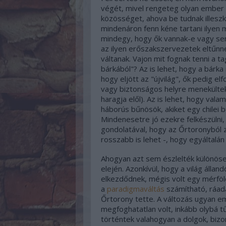
végét, mivel rengeteg olyan ember v
közösséget, ahova be tudnak illes
mindenáron fenn kéne tartani ilyen
mindegy, hogy ők vannak-e vagy sem
az ilyen erőszakszervezetek eltűnnek
váltanak. Vajon mit fognak tenni a t
bárkából"? Az is lehet, hogy a bárka
hogy eljött az "újvilág", ők pedig elf
vagy biztonságos helyre menekülte
haragja elől). Az is lehet, hogy vala
háborús bűnösök, akiket egy chilei 
Mindenesetre jó ezekre felkészülni,
gondolatával, hogy az Őrtoronyból z
rosszabb is lehet -, hogy egyáltalá
Ahogyan azt sem észlelték különöse
elején. Azonkívül, hogy a világ álla
elkezdődnek, mégis volt egy mérföl
a
paradigmaváltás
számítható, ráadá
Őrtorony tette. A változás ugyan em
megfoghatatlan volt, inkább olybá tű
történtek valahogyan a dolgok, biz