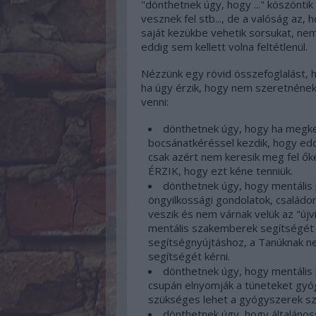
"dönthetnek úgy, hogy ..." köszöntik
vesznek fel stb..., de a valóság az,
saját kezükbe vehetik sorsukat, nem
eddig sem kellett volna feltétlenül.
Nézzünk egy rövid összefoglalást
ha úgy érzik, hogy nem szeretnéne
venni:
dönthetnek úgy, hogy ha megkere
bocsánatkéréssel kezdik, hogy edd
csak azért nem keresik meg fel ők
ÉRZIK, hogy ezt kéne tenniük.
dönthetnek úgy, hogy mentális
öngyilkossági gondolatok, családo
veszik és nem várnak velük az "újv
mentális szakemberek segítségét i
segítségnyújtáshoz, a Tanúknak ne
segítségét kérni.
dönthetnek úgy, hogy mentális 
csupán elnyomják a tüneteket gyó
szükséges lehet a gyógyszerek sz
dönthetnek úgy, hogy általános