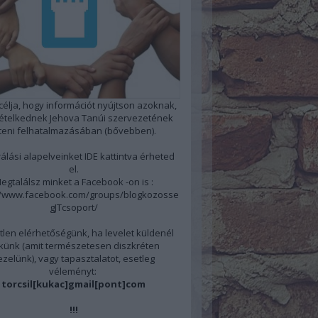
 célja, hogy információt nyújtson azoknak,
kételkednek Jehova Tanúi szervezetének
steni felhatalmazásában
(bővebben)
.
álási alapelveinket
IDE
kattintva érheted
el.
egtalálsz minket a Facebook -on is :
//www.facebook.com/groups/blogkozosse
gJTcsoport/
len elérhetőségünk, ha levelet küldenél
künk (amit természetesen diszkréten
ezelünk), vagy tapasztalatot, esetleg
véleményt:
torcsil[kukac]gmail[pont]com
!!!