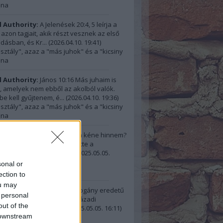
ana
l Authority:
A Jelenések 20:4, 5 leírja a
 azon tagjait, akik részt vesznek az első
dásban, és Kr...
(
2026.04.10. 19:41
)
osztály", azaz a "más juhok" és a "kicsiny
ana
l Authority:
János 10:16 Más juhaim is
 amelyek nem ebből az akolból valók.
be kell gyűjtenem, é...
(
2026.04.10. 19:36
)
osztály", azaz a "más juhok" és a "kicsiny
ana
illa:
@Ferenc Busó: Miben kéne hinnem?
hogy Rutherford beszüntette a
snapok ünneplését, ho...
(
2025.05.05.
sonal or
ésnap és megbocsátás
ection to
ou may
 Busó:
"A születésnapot pogány eredetű
 personal
ak tartják, amit az első századi
out of the
ények, sem Istennek...
(
2025.05.05. 16:11
)
 downstream
ésnap és megbocsátás