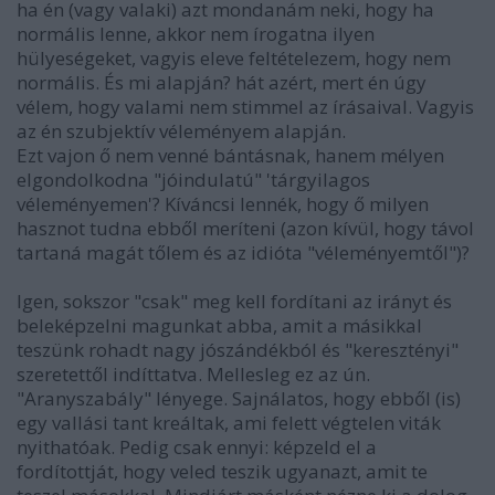
ha én (vagy valaki) azt mondanám neki, hogy ha
normális lenne, akkor nem írogatna ilyen
hülyeségeket, vagyis eleve feltételezem, hogy nem
normális. És mi alapján? hát azért, mert én úgy
vélem, hogy valami nem stimmel az írásaival. Vagyis
az én szubjektív véleményem alapján.
Ezt vajon ő nem venné bántásnak, hanem mélyen
elgondolkodna "jóindulatú" 'tárgyilagos
véleményemen'? Kíváncsi lennék, hogy ő milyen
hasznot tudna ebből meríteni (azon kívül, hogy távol
tartaná magát tőlem és az idióta "véleményemtől")?
Igen, sokszor "csak" meg kell fordítani az irányt és
beleképzelni magunkat abba, amit a másikkal
teszünk rohadt nagy jószándékból és "keresztényi"
szeretettől indíttatva. Mellesleg ez az ún.
"Aranyszabály" lényege. Sajnálatos, hogy ebből (is)
egy vallási tant kreáltak, ami felett végtelen viták
nyithatóak. Pedig csak ennyi: képzeld el a
fordítottját, hogy veled teszik ugyanazt, amit te