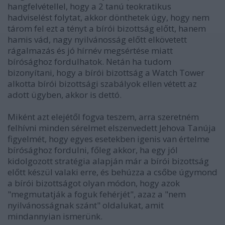
hangfelvétellel, hogy a 2 tanú teokratikus
hadviselést folytat, akkor dönthetek úgy, hogy nem
tárom fel ezt a tényt a bírói bizottság előtt, hanem
hamis vád, nagy nyilvánosság előtt elkövetett
rágalmazás és jó hírnév megsértése miatt
bírósághoz fordulhatok. Netán ha tudom
bizonyítani, hogy a bírói bizottság a Watch Tower
alkotta bírói bizottsági szabályok ellen vétett az
adott ügyben, akkor is dettó.
Miként azt elejétől fogva teszem, arra szeretném
felhívni minden sérelmet elszenvedett Jehova Tanúja
figyelmét, hogy egyes esetekben igenis van értelme
bírósághoz fordulni, főleg akkor, ha egy jól
kidolgozott stratégia alapján már a bírói bizottság
előtt készül valaki erre, és behúzza a csőbe úgymond
a bírói bizottságot olyan módon, hogy azok
"megmutatják a foguk fehérjét", azaz a "nem
nyilvánosságnak szánt" oldalukat, amit
mindannyian ismerünk.