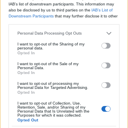
ítéletnek a szakszerű lefordításában? A Jw.org-on
IAB’s list of downstream participants. This information may
található, és a megjelent szűkszavú tájékoztatás
also be disclosed by us to third parties on the
IAB’s List of
alapján úgy gondolom, hogy teokratikus
Downstream Participants
that may further disclose it to other
hadviseléssel állunk szemben.
third parties.
Please note that this website/app uses one or more Google
Personal Data Processing Opt Outs
"Kanada Legfelsőbb Bírósága Jehova Tanúi javára
services and may gather and store information including but
döntött
not limited to your visit or usage behaviour. You may click to
I want to opt-out of the Sharing of my
Kanada Legfelsőbb Bírósága 2018. május 31-én
personal data.
grant or deny consent to Google and its third-party tags to
egyhangúlag úgy döntött, hogy a kiközösítéssel
Opted In
use your data for below specified purposes in below Google
kapcsolatos eljárások vizsgálata nem tartozik a
consent section.
I want to opt-out of the Sale of my
bíróság hatáskörébe. Örülünk annak, hogy Jehova
Personal Data.
Isten irányelvei ilyen módon is érvényesültek
Opted In
(Ézsaiás 33:22)."
I want to opt-out of processing my
Personal Data for Targeted Advertising.
Az ítélet:
Opted In
scc-csc.lexum.com/scc-csc/scc-
I want to opt-out of Collection, Use,
Retention, Sale, and/or Sharing of my
csc/en/item/17101/index.do
Personal Data that Is Unrelated with the
Purposes for which it was collected.
Opted Out
Előre is köszönöm, ha tudtok segíteni: Köszönöm! :)