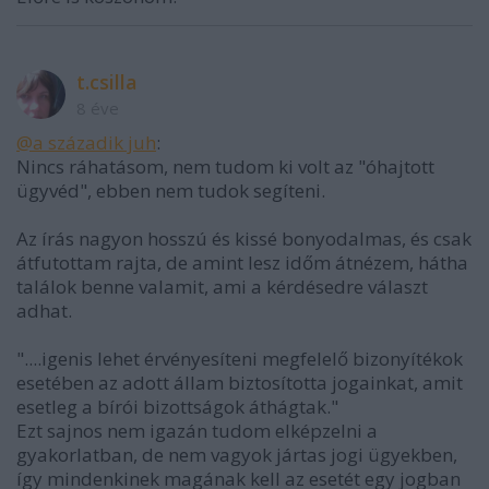
t.csilla
8 éve
@a századik juh
:
Nincs ráhatásom, nem tudom ki volt az "óhajtott
ügyvéd", ebben nem tudok segíteni.
Az írás nagyon hosszú és kissé bonyodalmas, és csak
átfutottam rajta, de amint lesz időm átnézem, hátha
találok benne valamit, ami a kérdésedre választ
adhat.
"....igenis lehet érvényesíteni megfelelő bizonyítékok
esetében az adott állam biztosította jogainkat, amit
esetleg a bírói bizottságok áthágtak."
Ezt sajnos nem igazán tudom elképzelni a
gyakorlatban, de nem vagyok jártas jogi ügyekben,
így mindenkinek magának kell az esetét egy jogban