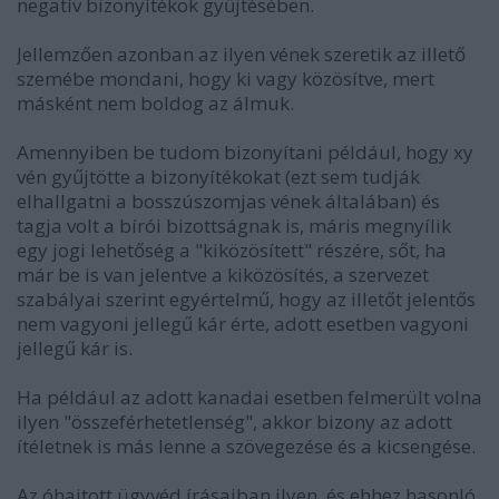
negatív bizonyítékok gyűjtésében.
Jellemzően azonban az ilyen vének szeretik az illető
szemébe mondani, hogy ki vagy közösítve, mert
másként nem boldog az álmuk.
Amennyiben be tudom bizonyítani például, hogy xy
vén gyűjtötte a bizonyítékokat (ezt sem tudják
elhallgatni a bosszúszomjas vének általában) és
tagja volt a bírói bizottságnak is, máris megnyílik
egy jogi lehetőség a "kiközösített" részére, sőt, ha
már be is van jelentve a kiközösítés, a szervezet
szabályai szerint egyértelmű, hogy az illetőt jelentős
nem vagyoni jellegű kár érte, adott esetben vagyoni
jellegű kár is.
Ha például az adott kanadai esetben felmerült volna
ilyen "összeférhetetlenség", akkor bizony az adott
ítéletnek is más lenne a szövegezése és a kicsengése.
Az óhajtott ügyvéd írásaiban ilyen, és ehhez hasonló