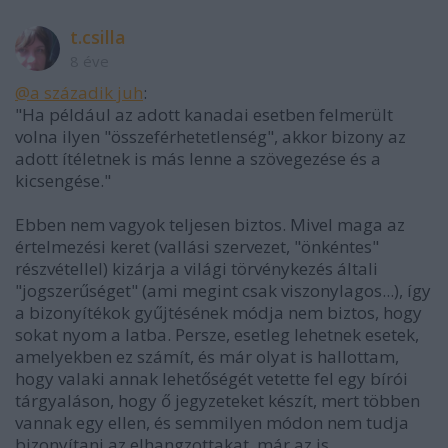
t.csilla
8 éve
@a századik juh
:
"Ha például az adott kanadai esetben felmerült
volna ilyen "összeférhetetlenség", akkor bizony az
adott ítéletnek is más lenne a szövegezése és a
kicsengése."
Ebben nem vagyok teljesen biztos. Mivel maga az
értelmezési keret (vallási szervezet, "önkéntes"
részvétellel) kizárja a világi törvénykezés általi
"jogszerűséget" (ami megint csak viszonylagos...), így
a bizonyítékok gyűjtésének módja nem biztos, hogy
sokat nyom a latba. Persze, esetleg lehetnek esetek,
amelyekben ez számít, és már olyat is hallottam,
hogy valaki annak lehetőségét vetette fel egy bírói
tárgyaláson, hogy ő jegyzeteket készít, mert többen
vannak egy ellen, és semmilyen módon nem tudja
bizonyítani az elhangzottakat, már az is