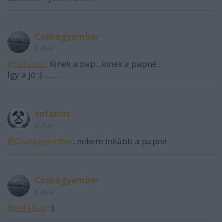
Csakegyember
8 éve
@sefatias
: Kinek a pap...kinek a papné...
Így a jó :) ........
sefatias
8 éve
@Csakegyember
: nekem inkább a papné
Csakegyember
8 éve
@sefatias
: :)