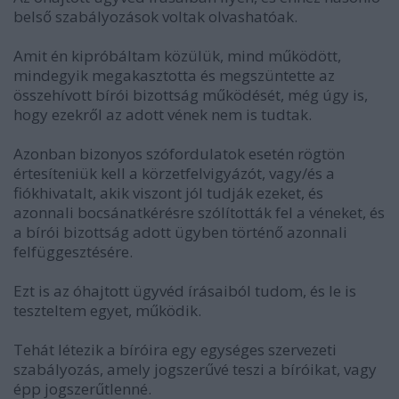
belső szabályozások voltak olvashatóak.
Amit én kipróbáltam közülük, mind működött,
mindegyik megakasztotta és megszüntette az
összehívott bírói bizottság működését, még úgy is,
hogy ezekről az adott vének nem is tudtak.
Azonban bizonyos szófordulatok esetén rögtön
értesíteniük kell a körzetfelvigyázót, vagy/és a
fiókhivatalt, akik viszont jól tudják ezeket, és
azonnali bocsánatkérésre szólították fel a véneket, és
a bírói bizottság adott ügyben történő azonnali
felfüggesztésére.
Ezt is az óhajtott ügyvéd írásaiból tudom, és le is
teszteltem egyet, működik.
Tehát létezik a bíróira egy egységes szervezeti
szabályozás, amely jogszerűvé teszi a bíróikat, vagy
épp jogszerűtlenné.