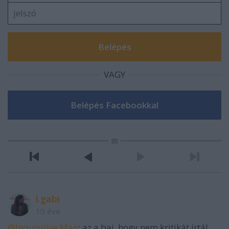
VAGY
l.gabi
10 éve
@Inquisitive Man
: az a baj, hogy nem kritikát írtál,