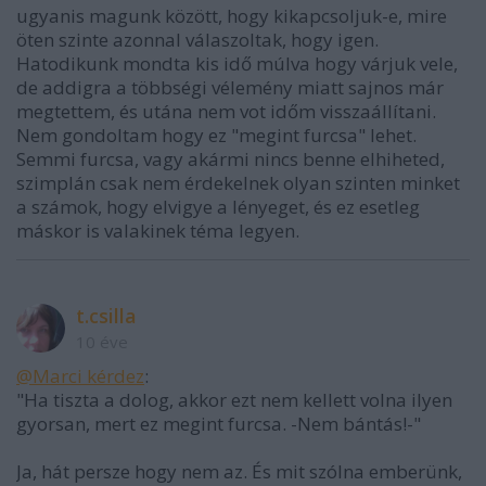
ugyanis magunk között, hogy kikapcsoljuk-e, mire
öten szinte azonnal válaszoltak, hogy igen.
Hatodikunk mondta kis idő múlva hogy várjuk vele,
de addigra a többségi vélemény miatt sajnos már
megtettem, és utána nem vot időm visszaállítani.
Nem gondoltam hogy ez "megint furcsa" lehet.
Semmi furcsa, vagy akármi nincs benne elhiheted,
szimplán csak nem érdekelnek olyan szinten minket
a számok, hogy elvigye a lényeget, és ez esetleg
máskor is valakinek téma legyen.
t.csilla
10 éve
@Marci kérdez
:
"Ha tiszta a dolog, akkor ezt nem kellett volna ilyen
gyorsan, mert ez megint furcsa. -Nem bántás!-"
Ja, hát persze hogy nem az. És mit szólna emberünk,