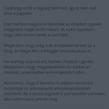
Csakhogy erről a tagság nem tud, így ki sem tud
állni a jogaiért.
Ezért tartom nagyon értékesnek az óhajtott ügyvéd
megjelent majd törölt írásait, és ezért sajnálom,
hogy nem ismeri senki a szerzőjét.
Megértem, hogy elég erős érdekeket sértett az a
blog, és megértem a blogger visszakozását is.
Ha esetleg olvasod ezt, kedves óhajtott ügyvéd,
felajánlom, hogy megjelentetem én ezeket az
írásokat, amennyiben erre engedélyt adsz.
Nonszensz, hogy 6 havonta 6 oldalon keresztül
sulykolják az adományok adományozásának
részleteit, de a tanúk jogairól a szervezettel szemben
zéró információ jelenik meg.