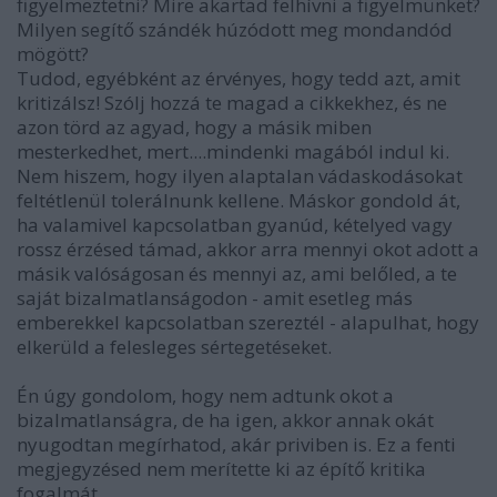
figyelmeztetni? Mire akartad felhívni a figyelmünket?
Milyen segítő szándék húzódott meg mondandód
mögött?
Tudod, egyébként az érvényes, hogy tedd azt, amit
kritizálsz! Szólj hozzá te magad a cikkekhez, és ne
azon törd az agyad, hogy a másik miben
mesterkedhet, mert....mindenki magából indul ki.
Nem hiszem, hogy ilyen alaptalan vádaskodásokat
feltétlenül tolerálnunk kellene. Máskor gondold át,
ha valamivel kapcsolatban gyanúd, kételyed vagy
rossz érzésed támad, akkor arra mennyi okot adott a
másik valóságosan és mennyi az, ami belőled, a te
saját bizalmatlanságodon - amit esetleg más
emberekkel kapcsolatban szereztél - alapulhat, hogy
elkerüld a felesleges sértegetéseket.
Én úgy gondolom, hogy nem adtunk okot a
bizalmatlanságra, de ha igen, akkor annak okát
nyugodtan megírhatod, akár priviben is. Ez a fenti
megjegyzésed nem merítette ki az építő kritika
fogalmát.