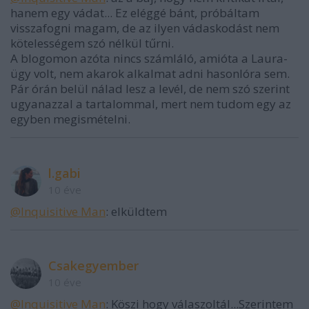
hanem egy vádat... Ez eléggé bánt, próbáltam
visszafogni magam, de az ilyen vádaskodást nem
kötelességem szó nélkül tűrni.
A blogomon azóta nincs számláló, amióta a Laura-
ügy volt, nem akarok alkalmat adni hasonlóra sem.
Pár órán belül nálad lesz a levél, de nem szó szerint
ugyanazzal a tartalommal, mert nem tudom egy az
egyben megismételni.
l.gabi
10 éve
@Inquisitive Man
: elküldtem
Csakegyember
10 éve
@Inquisitive Man
: Köszi hogy válaszoltál...Szerintem