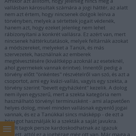
Amikor azt állítom, hogy jelenleg nincs meg a
vallásban károsultak számára a jogi háttér, az alatt
nem azt értem, hogy nincsenek dolgok leírva a
törvényben, melyek a sértettek jogait védenék,
hanem azt, hogy ezeket jelenleg nem lehet
rábizonyítani a konkrét vallásra. Ez azért van, mert
nincsenek háttérkutatások, melyek feltárnák azokat
a módszereket, melyeket a Tanúk, és más
szervezetek, használnak az emberek
megtévesztésére (kiváltképp azoknál az eseteknél,
ahol gyermekek vannak érintve). Innentől pedig a
törvény előtt "önkéntes" részvételről van szó, és azt a
csoportot, ami egy kvázi-vallás, vagyis egy szekta, a
törvény szerint "bevett egyházként" kezelik. A dolog
nem ilyen egyszerű, mert a szekta kategória nem
használható törvényi terminusként - ami alapvetően
helyes dolog, mivel minden vallásnak egyenlő jogai
vannak, és ez a Tanúkkal sincs másképp - de ezt a
hézagot használják ki a szekták a saját javukra.
A volt tagok persze kardoskodhatnak az igazuk
mellett, attól ez a joghézag még ott van. Már maga a