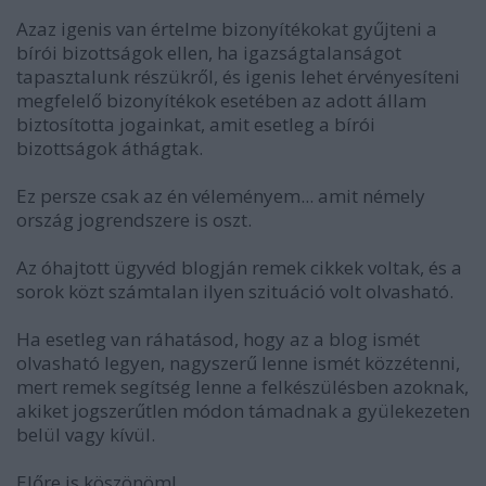
Azaz igenis van értelme bizonyítékokat gyűjteni a
bírói bizottságok ellen, ha igazságtalanságot
tapasztalunk részükről, és igenis lehet érvényesíteni
megfelelő bizonyítékok esetében az adott állam
biztosította jogainkat, amit esetleg a bírói
bizottságok áthágtak.
Ez persze csak az én véleményem... amit némely
ország jogrendszere is oszt.
Az óhajtott ügyvéd blogján remek cikkek voltak, és a
sorok közt számtalan ilyen szituáció volt olvasható.
Ha esetleg van ráhatásod, hogy az a blog ismét
olvasható legyen, nagyszerű lenne ismét közzétenni,
mert remek segítség lenne a felkészülésben azoknak,
akiket jogszerűtlen módon támadnak a gyülekezeten
belül vagy kívül.
Előre is köszönöm!