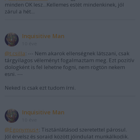
minden OK lesz...Kellemes estét mindenkinek, jól
zárul a hét...
Inquisitive Man
10 éve
@t.csilla
: --- Nem akarok ellenségnek látszani, csak
tárgyilagos véleményt fogalmaztam meg. Ezt pozitív
dologként is fel lehetne fogni, nem rögtön nekem
esni. ---
Neked is csak ezt tudom írni.
Inquisitive Man
10 éve
@Egonymus+
: Tisztánlátásod szeretettel párosul.
Jól érvelsz és soraid között jóindulat munkálkodik.