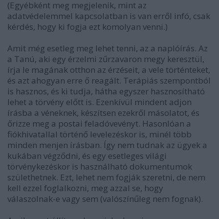
(Egyébként meg megjelenik, mint az
adatvédelemmel kapcsolatban is van erről infó, csak
kérdés, hogy ki fogja ezt komolyan venni.)
Amit még esetleg meg lehet tenni, az a naplóírás. Az
a Tanú, aki egy érzelmi zűrzavaron megy keresztül,
írja le magának otthon az érzéseit, a vele történteket,
és azt ahogyan erre ő reagált. Terápiás szempontból
is hasznos, és ki tudja, hátha egyszer hasznosítható
lehet a törvény előtt is. Ezenkívül mindent adjon
írásba a véneknek, készítsen ezekről másolatot, és
őrizze meg a postai feladóvevényt. Hasonlóan a
fiókhivatallal történő levelezéskor is, minél több
minden menjen írásban. Így nem tudnak az ügyek a
kukában végződni, és egy esetleges világi
törvénykezéskor is használható dokumentumok
születhetnek. Ezt, lehet nem fogják szeretni, de nem
kell ezzel foglalkozni, meg azzal se, hogy
válaszolnak-e vagy sem (valószínűleg nem fognak).