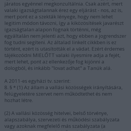
járatos egyénnel megkonzultálnia. Csak azért, mert
valaki igazságtalannak érez egy eljárást - nos, az is,
mert pont ez a szekták lényege, hogy nem lehet
legitim módon távozni, így a kiközösítések javarészt
igazságtalan alapon fognak történni, még
egyáltalán nem jelenti azt, hogy ebben a jogrendszer
fog tudni segíteni. Az általad linkelt cikkben is ez
történt, ezért is utasították el a vádat. Ezért érdemes
tájékozódni MIELŐTT valaki ilyesmire adja a fejét,
mert lehet, pont az ellenkezője fog kijönni a
dologból, és inkább "lovat adhat" a Tanúk alá.
A 2011-es egyházi tv. szerint:
8. § * (1) Az állam a vallási közösségek irányítására,
felügyeletére szervet nem működtethet és nem
hozhat létre.
(2) A vallási közösség hitelvei, belső törvénye,
alapszabálya, szervezeti és működési szabályzata
vagy azoknak megfelelő más szabályzata (a