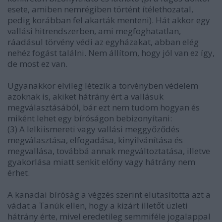
esete, amiben nemrégiben történt ítélethozatal,
pedig korábban fel akarták menteni). Hát akkor egy
vallási hitrendszerben, ami megfoghatatlan,
ráadásul törvény védi az egyházakat, abban elég
nehéz fogást találni. Nem állítom, hogy jól van ez így,
de most ez van.
Ugyanakkor elvileg létezik a törvényben védelem
azoknak is, akiket hátrány ért a vallásuk
megválasztásából, bár ezt nem tudom hogyan és
miként lehet egy bíróságon bebizonyítani:
(3) A lelkiismereti vagy vallási meggyőződés
megválasztása, elfogadása, kinyilvánítása és
megvallása, továbbá annak megváltoztatása, illetve
gyakorlása miatt senkit előny vagy hátrány nem
érhet.
A kanadai bíróság a végzés szerint elutasította azt a
vádat a Tanúk ellen, hogy a kizárt illetőt üzleti
hátrány érte, mivel eredetileg semmiféle jogalappal