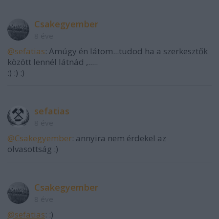
Csakegyember
8 éve
@sefatias
: Amúgy én látom...tudod ha a szerkesztők
között lennél látnád ,.....
:) :) :)
sefatias
8 éve
@Csakegyember
: annyira nem érdekel az
olvasottság :)
Csakegyember
8 éve
@sefatias
: :)