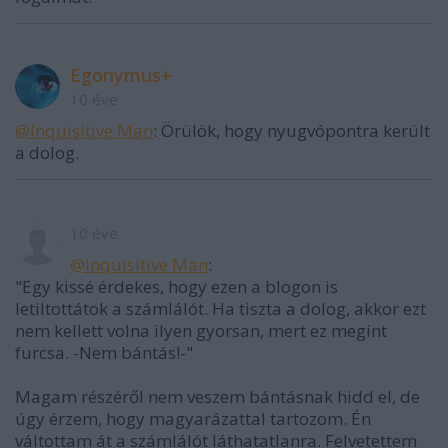
Egonymus+
10 éve
@Inquisitive Man
: Örülök, hogy nyugvópontra került
a dolog.
10 éve
@Inquisitive Man
:
"Egy kissé érdekes, hogy ezen a blogon is
letiltottátok a számlálót. Ha tiszta a dolog, akkor ezt
nem kellett volna ilyen gyorsan, mert ez megint
furcsa. -Nem bántás!-"
Magam részéről nem veszem bántásnak hidd el, de
úgy érzem, hogy magyarázattal tartozom. Én
váltottam át a számlálót láthatatlanra. Felvetettem