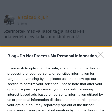
a századik juh
8 éve
Szerintetek más vallások tagjainak is kell
adatvédelmi nyilatkozatot kitölteniük?
t.csilla
Blog -
Do Not Process My Personal Information
8 éve
If you wish to opt-out of the sale, sharing to third parties, or
@a századik juh
:
processing of your personal or sensitive information for
Jó kérdés. Én nem tudom.
targeted advertising by us, please use the below opt-out
section to confirm your selection. Please note that after your
opt-out request is processed you may continue seeing
a századik juh
interest-based ads based on personal information utilized by
us or personal information disclosed to third parties prior to
8 éve
your opt-out. You may separately opt-out of the further
Kedves bloggerek, tudnátok segíteni ennek az
disclosure of your personal information by third parties on the