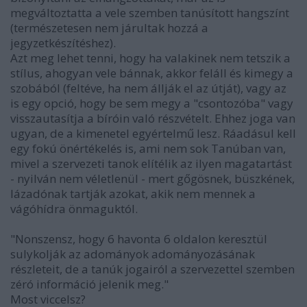
megváltoztatta a vele szemben tanúsított hangszínt
(természetesen nem járultak hozzá a
jegyzetkészítéshez).
Azt meg lehet tenni, hogy ha valakinek nem tetszik a
stílus, ahogyan vele bánnak, akkor feláll és kimegy a
szobából (feltéve, ha nem állják el az útját), vagy az
is egy opció, hogy be sem megy a "csontozóba" vagy
visszautasítja a bíróin való részvételt. Ehhez joga van
ugyan, de a kimenetel egyértelmű lesz. Ráadásul kell
egy fokú önértékelés is, ami nem sok Tanúban van,
mivel a szervezeti tanok elítélik az ilyen magatartást
- nyilván nem véletlenül - mert gőgösnek, büszkének,
lázadónak tartják azokat, akik nem mennek a
vágóhídra önmaguktól.
"Nonszensz, hogy 6 havonta 6 oldalon keresztül
sulykolják az adományok adományozásának
részleteit, de a tanúk jogairól a szervezettel szemben
zéró információ jelenik meg."
Most viccelsz?