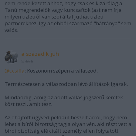
nem rendelkezett ahhoz, hogy csak és kizárólag a
Tanú megrendelők vagy kuncsaftok (azt nem írja
milyen üzletről van szó) által juthat üzleti
partnerekhez. Így az ebből származó "hátránya" sem
valós.
a századik juh
8 éve
@t.csilla
: Köszönöm szépen a válaszod.
Természetesen a válaszodban lévő állítások igazak.
Mindaddig, amíg az adott vallás jogszerű keretek
közt teszi, amit tesz.
Az óhajtott ügyvéd például beszélt arról, hogy nem
lehet a bírói bizottság tagja olyan vén, aki részt vett a
bírói bizottság elé citált személy ellen folytatott