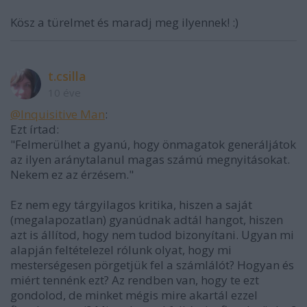
Kösz a türelmet és maradj meg ilyennek! :)
t.csilla
10 éve
@Inquisitive Man
:
Ezt írtad:
"Felmerülhet a gyanú, hogy önmagatok generáljátok
az ilyen aránytalanul magas számú megnyitásokat.
Nekem ez az érzésem."
Ez nem egy tárgyilagos kritika, hiszen a saját
(megalapozatlan) gyanúdnak adtál hangot, hiszen
azt is állítod, hogy nem tudod bizonyítani. Ugyan mi
alapján feltételezel rólunk olyat, hogy mi
mesterségesen pörgetjük fel a számlálót? Hogyan és
miért tennénk ezt? Az rendben van, hogy te ezt
gondolod, de minket mégis mire akartál ezzel