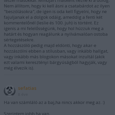
teszel másokkal. Mindjárt másként nézne ki a dolog.
Nem állítom, hogy ki kell ásni a csatabárdot az ilyen
"beszólásokra", de igen is oda kell figyelni, hogy ne
fajuljanak el a dolgok odáig, ameddig a fenti két
kommentelőnél (leslie és 100. juh) is történt. Ez
igenis a mi felelősségünk, hogy hol húzzuk meg a
határt és hogyan reagálunk a nyilvánvalóan ostoba
sértegetésekre.
A hozzászóló pedig majd eldönti, hogy akar-e
hozzászólni ebben a stílusban, vagy inkább hallgat,
vagy inkább más blogokon másokat inzultál (akik
ezt valami keresztényi bárgyúságból hagyják, vagy
még élvezik is).
sefatias
8 éve
Ha van számláló az a baj,ha nincs akkor meg az. :)
Szerintem jobb ha van.