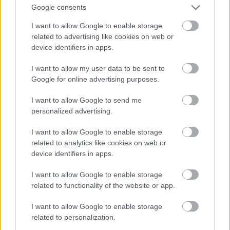
Google consents
I want to allow Google to enable storage
t.csilla
related to advertising like cookies on web or
8 éve
device identifiers in apps.
@a századik juh
:
I want to allow my user data to be sent to
Ez iszonyat hosszú. Melyik részére vagy kíváncsi?
Google for online advertising purposes.
Röviden arról szól, hogy egy személyt, Randy Wallt
kiközösítették valami bűne miatt, ami nyilvánvalóan
I want to allow Google to send me
a gyülekezeti szabályokba ütközött - és amiről
personalized advertising.
tudott - és ezt nem bánta meg. A kizárását valami
oknál fogva igazságtalannak tartotta, így bírósághoz
I want to allow Google to enable storage
fordult, mivel a Tanú üzletfelei elfordultak tőle, és
related to analytics like cookies on web or
így őt anyagi kár érte ezzel.
device identifiers in apps.
A bíróság elutasította a keresetet, mivel a
gyülekezeti tagság nem egy jogi kapcsolat, és nem
I want to allow Google to enable storage
hozhatnak ítéletet egy amúgy önkéntes tagság
related to functionality of the website or app.
kérdésében.
Kb ennyi a lényege.
I want to allow Google to enable storage
related to personalization.
Milyen teokratikus hadviselésre utalsz?