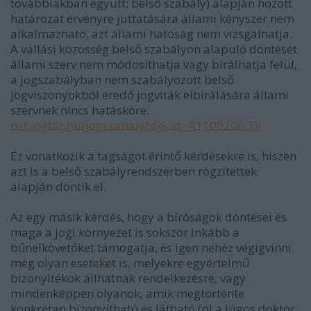
továbbiakban együtt: belső szabály) alapján hozott
határozat érvényre juttatására állami kényszer nem
alkalmazható, azt állami hatóság nem vizsgálhatja.
A vallási közösség belső szabályon alapuló döntését
állami szerv nem módosíthatja vagy bírálhatja felül,
a jogszabályban nem szabályozott belső
jogviszonyokból eredő jogviták elbírálására állami
szervnek nincs hatásköre.
net.jogtar.hu/jogszabaly?docid=A1100206.TV
Ez vonatkozik a tagságot érintő kérdésekre is, hiszen
azt is a belső szabályrendszerben rögzítettek
alapján döntik el.
Az egy másik kérdés, hogy a bíróságok döntései és
maga a jogi környezet is sokszor inkább a
bűnelkövetőket támogatja, és igen nehéz végigvinni
még olyan eseteket is, melyekre egyértelmű
bizonyítékok állhatnak rendelkezésre, vagy
mindenképpen olyanok, amik megtörténte
konkrétan bizonyítható és látható (pl a lúgos doktor